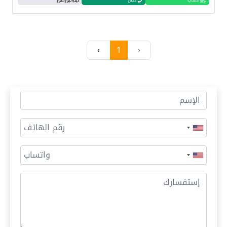
واتساب
اتصل
البورشور
›
1
‹