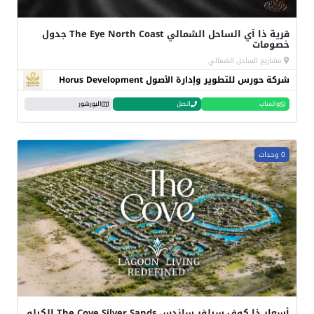
قرية ذا آي الساحل الشمالي The Eye North Coast جدول
خصومات
مشاريع الساحل الشمالي
شركة حورس للتطوير وإدارة الأصول Horus Development
واتساب
اتصل
البورشور
0 وحدات
أسعار ذا كوف سيلفر ساندس The Cove Silver Sands الكيلو