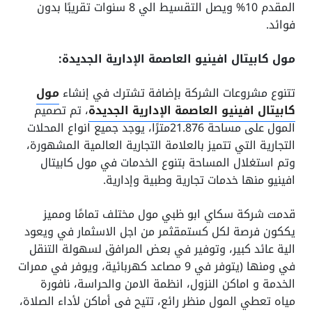
المقدم 10% ويصل التقسيط الي 8 سنوات تقريبًا بدون
فوائد.
مول كابيتال افينيو العاصمة الإدارية الجديدة:
تتنوع مشروعات الشركة بإضافة تشترك في إنشاء
مول
كابيتال افينيو العاصمة الإدارية الجديدة
، تم تصميم
المول على مساحة 21.876مترًا، يوجد جميع انواع المحلات
التجارية التي تتميز بالعلامة التجارية العالمية المشهورة،
وتم استغلال المساحة بتنوع الخدمات في مول كابيتال
افينيو منها خدمات تجارية وطبية وإدارية.
قدمت شركة سكاي ابو ظبي مول مختلف تمامًا ومميز
يككون فرصة لكل كستمقثمر من اجل الاسثمار في ويعود
الية عائد كبير، وتوفير في بعض المرافق لسهولة التنقل
في ومنها (يتوفر في 9 مصاعد كهربائية، ويوفر في ممرات
الخدمة و اماكن النزول، انظمة الامن والحراسة، نافورة
مياه تعطي المول منظر رائع، تتيح فى أماكن لأداء الصلاة،