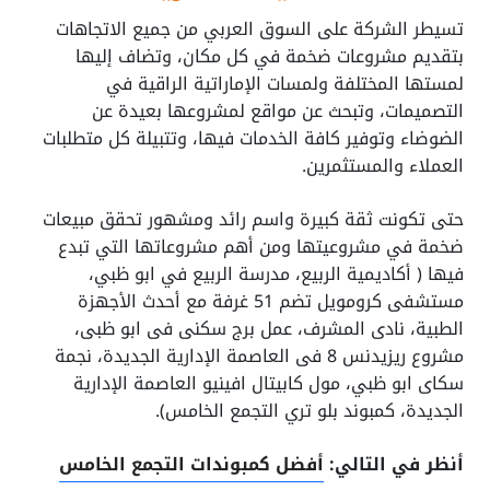
تسيطر الشركة على السوق العربي من جميع الاتجاهات
بتقديم مشروعات ضخمة في كل مكان، وتضاف إليها
لمستها المختلفة ولمسات الإماراتية الراقية في
التصميمات، وتبحث عن مواقع لمشروعها بعيدة عن
الضوضاء وتوفير كافة الخدمات فيها، وتتبيلة كل متطلبات
العملاء والمستثمرين.
حتى تكونت ثقة كبيرة واسم رائد ومشهور تحقق مبيعات
ضخمة في مشروعيتها ومن أهم مشروعاتها التي تبدع
فيها ( أكاديمية الربيع، مدرسة الربيع في ابو ظبي،
مستشفى كرومويل تضم 51 غرفة مع أحدث الأجهزة
الطبية، نادى المشرف، عمل برج سكنى فى ابو ظبى،
مشروع ريزيدنس 8 فى العاصمة الإدارية الجديدة، نجمة
سكاى ابو ظبي، مول كابيتال افينيو العاصمة الإدارية
الجديدة، كمبوند بلو تري التجمع الخامس).
أنظر في التالي:
أفضل كمبوندات التجمع الخامس