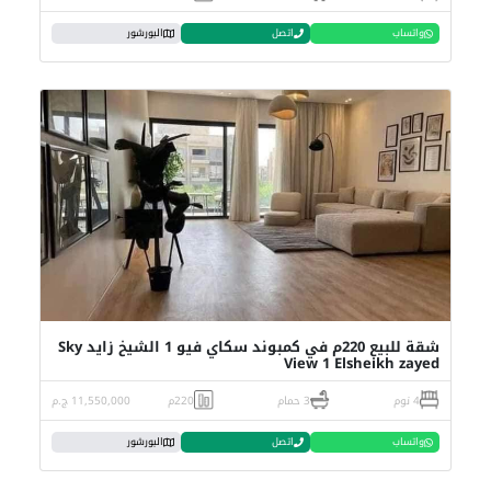
واتساب
اتصل
البورشور
شقة للبيع 220م في كمبوند سكاي فيو 1 الشيخ زايد Sky
View 1 Elsheikh zayed
4 نوم
3 حمام
220م
11,550,000 ج.م
واتساب
اتصل
البورشور