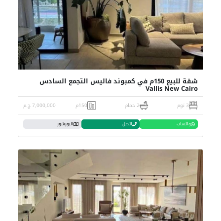
شقة للبيع 150م في كمبوند فاليس التجمع السادس
Vallis New Cairo
3 نوم
2 حمام
150م
7,000,000 ج.م
واتساب
اتصل
البورشور