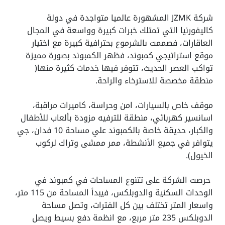
شركة JZMK المشهورة عالميا متواجدة في دولة
كاليفورنيا التي تمتلك خبرات كبيرة وواسعة في المجال
العاقارات، فصممت ىالشرموع بحترافية كبيرة مع اختيار
موقع استراتيجي كمبوند، فظهر الكمبوند بصورة مميزة
تواكب العصر الحديث، تتوفر فيها خدمات كثيرة منها(
منطقة مخصصة للاسترخاء والراحة.
موقف خاص بالسيارات، امن وحراسة، كاميرات مراقبة،
اسانسير كهربائي، منطقة للترفيه مزودة بألعاب للأطفال
والكبار، حديقة خاصة بالكمبوند علي مساحة 10 فدان، جي
يتوافر في جميع الأنشطة، ممر ممشى وتراك لركوب
الخيول).
حرصت الشركة على تتنوع المساحات في كمبوند في
الوحدات السكنية والدوبلكس، فيبدأ المساحة من 115 متر،
واسعار المتر تختلف بين كل الفترات، وتصل مساحة
الدوبلكس 235 متر مربع، مع انظمة دفع بسيط ويصل