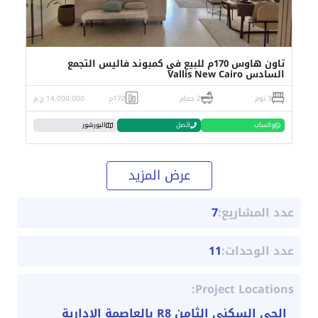
تاون هاوس 170م للبيع في كمبوند فاليس التجمع
السادس Vallis New Cairo
3 نوم
2 حمام
170م
14,000,000 ج.م
واتساب
اتصل
البورشور
عرض المزيد
عدد المشاريع:
7
عدد الوحدات:
11
Project Locations:
الحي السكني الثامن R8 بالعاصمة الادارية