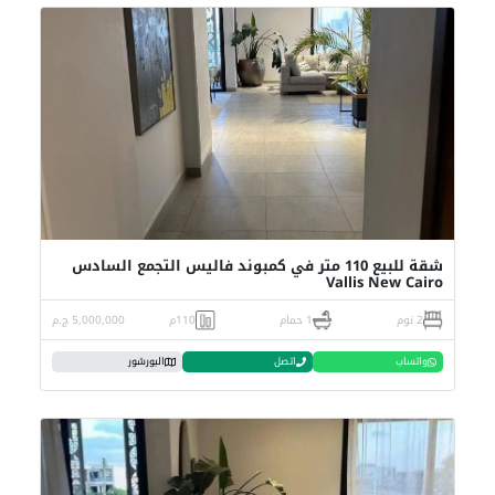
شقة للبيع 110 متر في كمبوند فاليس التجمع السادس
Vallis New Cairo
2 نوم
1 حمام
110م
5,000,000 ج.م
واتساب
اتصل
البورشور