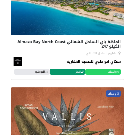
الماظة باي الساحل الشمالي Almaza Bay North Coast
الكيلو 247
مشاريع الساحل الشمالي
سكاي ابو ظبي للتنمية العقارية
واتساب
اتصل
البورشور
3 وحدات