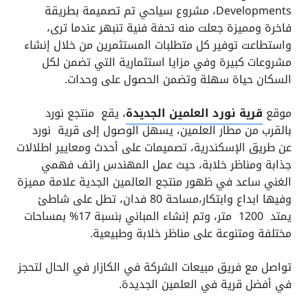
Developments، مشروع سياحي تم تصميمة بطريقة
فاخرة ومميزة جعلت منه تحفة فنية تنبهر عندما ترى،
واستطاعت توفير كل متطلبات المستثمرين من خلال إنشاء
مشروعات كبيرة وفي مزايا استثمارية التي تضمن لكل
السكان حياة سهلة وتضمن الحصول على وحدات.
موقع
قرية نورد العلمين الجديدة
، يقع منتجع نورد
بالقرب من مطار العلمين، يسهل الوصول إلى قرية نورد
عن طريق الإسكندرية، تصميمات على أحدث ومعايير اطلالات
جذابة ومناظر خلابة، حيث عمل المهندس رائف فهمي
الغني ساعد في ظهور منتجع العالمين الجدية علامة مميزة
وفيها ابداع وابتكار،مساحة 80 فدان، تطل على شاطئ
يمتد 1200 متر، وتم إنشاء المباني بنسبة 17% بمساحات
مختلفة ومتنوعة على مناظر خلابة وطبيعية.
تواصل مع فريق مبيعات الشركة في الكازار في الحال لتحجز
في أفضل قرية في العلمين الجديدة.