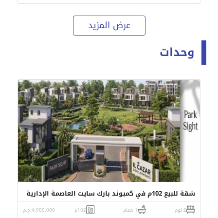
عرض المزيد
وحدات
شقة للبيع 102م في كمبوند بارك سايت العاصمة الإدارية
2 نوم
1 حمام
102م
4,900,000 ج.م