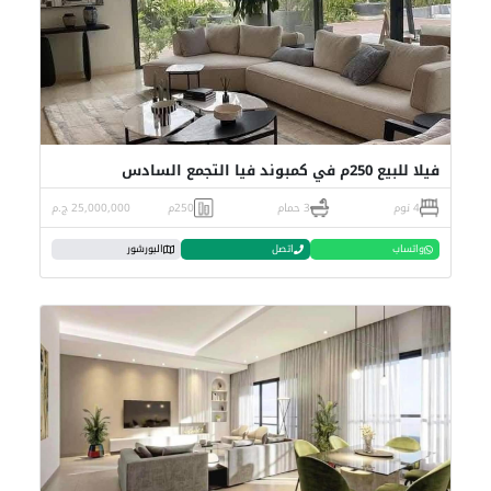
فيلا للبيع 250م في كمبوند فيا التجمع السادس
4 نوم
3 حمام
250م
25,000,000 ج.م
واتساب
اتصل
البورشور