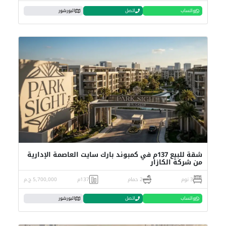
واتساب
اتصل
البورشور
شقة للبيع 137م في كمبوند بارك سايت العاصمة الإدارية
من شركة الكازار
3 نوم
2 حمام
137م
5,700,000 ج.م
واتساب
اتصل
البورشور