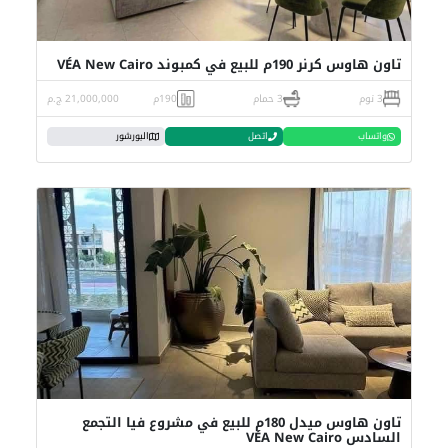
تاون هاوس كرنر 190م للبيع في كمبوند VÉA New Cairo
3 نوم
3 حمام
190م
21,000,000 ج.م
واتساب
اتصل
البورشور
تاون هاوس ميدل 180م للبيع في مشروع فيا التجمع
السادس VÉA New Cairo