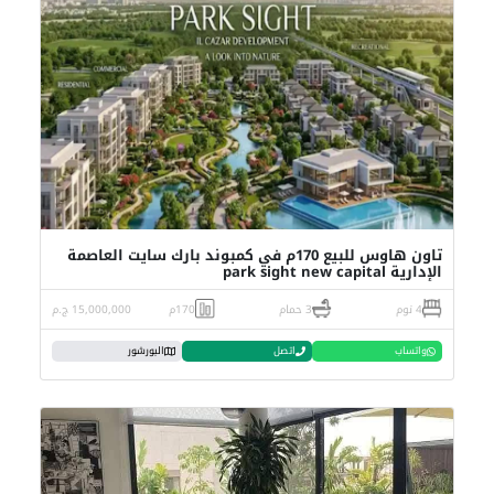
تاون هاوس للبيع 170م في كمبوند بارك سايت العاصمة
الإدارية park sight new capital
4 نوم
3 حمام
170م
15,000,000 ج.م
واتساب
اتصل
البورشور