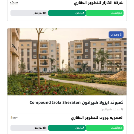
شركة الكازار للتطوير العقاري
واتساب
اتصل
البورشور
3 وحدات
كمبوند ايزولا شيراتون Compound Isola Sheraton
مدينة شيراتون
المصرية جروب للتطوير العقاري
واتساب
اتصل
البورشور