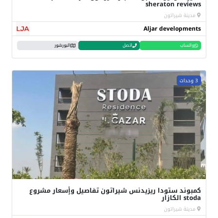
sheraton reviews
مدينة شيراتون
Aljar developments
واتساب
اتصل
البورشور
3 وحدات
كمبوند ستودا ريزيدنس شيراتون تفاصيل وأٍسعار مشروع
stoda الكازار
مدينة شيراتون