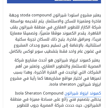
يعتبر مشروع استودا شيراتون stoda compound وجهة
فاخرة ومتميزة للسكن والاستثمار، يتم تقديمه بواسطة
شركة الكازار للتطوير العقاري في منطقة شيراتون بقلب
القاهرة. يقدم الكمبوند موقعًا متميزًا، وتصميمًا معماريًا
فريدًا، ومرافق فاخرة. يتيح ذلك للسكان تجربة سكنية
استثنائية، بالإضافة إلى تسليم جميع وحدات المشروع
في غضون عام واحد فقط بتشطيب سوبر لوكس بالكامل.
يعتبر كمبوند ايزولا شيراتون هو أحدث مشاريع شركة
المصرية للاستثمار والتطوير العقاري، وتعتبر من أهم
الشركات التي تواجدت في الفترة الأخيرة، وهذا بسبب
تميزها في اختيار مواقع مشاريعها كما رأينا في مشروع
ايزولا شيراتون isola sheraton.
كمبوند ايزولا شيراتون
Isola Sheraton Compound
يحظى بتصميم فني رائع على مساحة مميزة في منطقة
الشيراتون، حيث حددت شركة المصرية جروب للتطوير