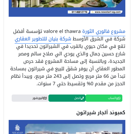
مشروع فالوري الثورة
valore el thawra تؤسسة أفضل
شركة في الشرق الأوسط
شركة بنيان للتطوير العقاري
تقع في مكان حيوي بالقرب في الشيراتون تحديدا في
شارع حسين جمال والذي يودي الي صلاح سالم ومصر
الجديدة، وبالنسبة إلى مساحة المشروع فقد حرص
المطور العقاي أن يوفر شقق للبيع في شيراتون بمساحة
تبدأ من 66 متر مربع وتصل إلى 243 متر مربع، ويبدأ نظام
الحجز من مقدم 0% وتقسيط حتي 7 سنوات.
واتساب
اتصل
البورشور
كمبوند ألجار شيراتون