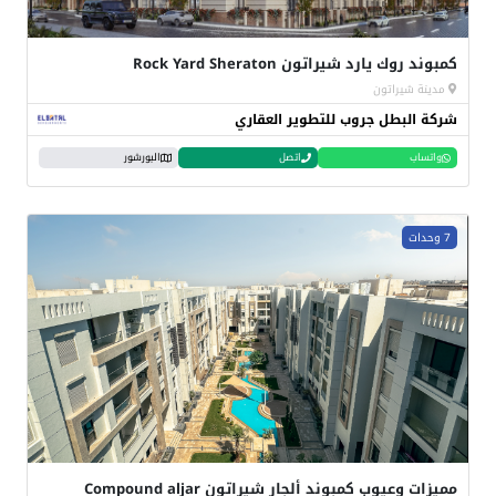
كمبوند روك يارد شيراتون Rock Yard Sheraton
مدينة شيراتون
شركة البطل جروب للتطوير العقاري
واتساب
اتصل
البورشور
7 وحدات
مميزات وعيوب كمبوند ألجار شيراتون Compound aljar