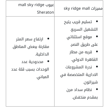
عيوب mall sky ridge
مميزات sky ridge mall
Sheraton
تسليم قريب يتيح
التشغيل السريع.
موقع استثنائي
ارتفاع سعر المتر
على طريق النصر.
مقارنة ببعض المناطق
قربه من مطار
الداخلية.
القاهرة الدولي.
محدودية عدد
ندرة المشروعات
الوحدات بسبب قلة عدد
الادارية المتخصصة في
المباني.
شيراتون.
نظام سداد مرن
بمقدم منخفض.