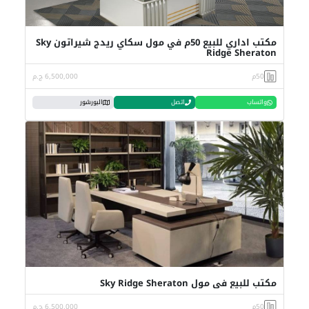
مكتب اداري للبيع 50م في مول سكاي ريدج شيراتون Sky
Ridge Sheraton
50م
6,500,000 ج.م
واتساب
اتصل
البورشور
مكتب للبيع في مول Sky Ridge Sheraton
50م
6,500,000 ج.م