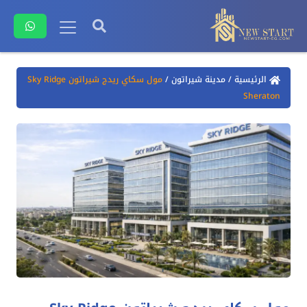
الرئيسية
/
مدينة شيراتون
/
مول سكاي ريدج شيراتون Sky Ridge
Sheraton