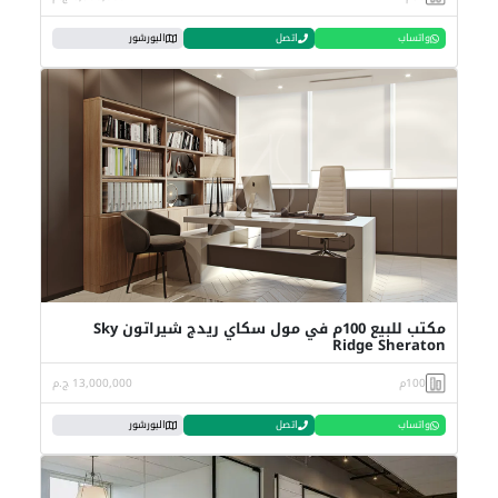
واتساب
اتصل
البورشور
مكتب للبيع 100م في مول سكاي ريدج شيراتون Sky
Ridge Sheraton
100م
13,000,000 ج.م
واتساب
اتصل
البورشور