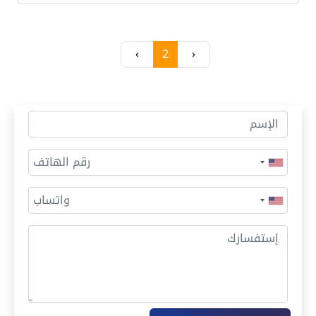
›
2
‹