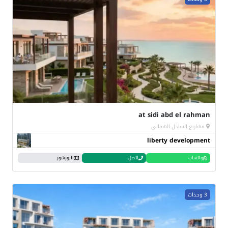
at sidi abd el rahman
مشاريع الساحل الشمالي
liberty development
واتساب
اتصل
البورشور
3 وحدات