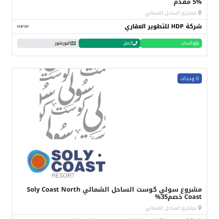
5% مقدم
مشاريع الساحل الشمالي
شركة HDP للتطوير العقاري
واتساب
اتصل
البورشور
0 وحدات
مشروع سولي كوست الساحل الشمالي Soly Coast North
Coast خصم35%
مشاريع الساحل الشمالي