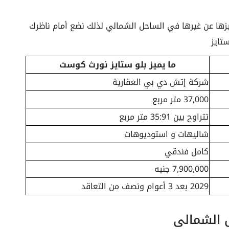
زها عن غيرها في الساحل الشمالي لذلك نضع أمام ناظرك
ستايز
ما يميز بلو ستايز نورث كوست
شركة إتش دي بي العقارية
37,000 متر مربع
تتراوح بين 35:91 متر مربع
شاليهات و استوديوهات
كامل فندقي
7,900,000 جنيه
2029 بعد 3 أعوام ونصف من التعاقد
 الشمالي