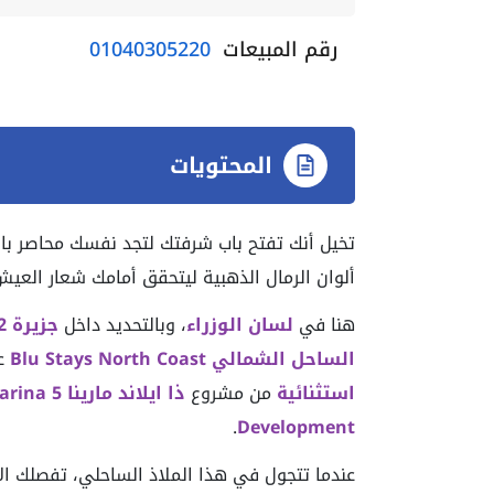
رقم المبيعات
01040305220
المحتويات
تخيل أنك تفتح باب شرفتك لتجد نفسك محاصر بال
ألوان الرمال الذهبية ليتحقق أمامك شعار العي
هنا في
لسان الوزراء
، وبالتحديد داخل
جزيرة 22
الساحل الشمالي Blu Stays North Coast
ع
استثنائية
من مشروع
ذا ايلاند مارينا 5 The Island Marina
.
Development
عندما تتجول في هذا الملاذ الساحلي، تفصلك الأ