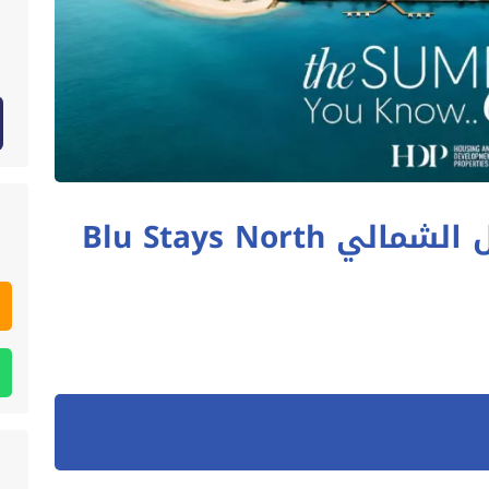
مشروع بلو ستايز الساحل الشمالي Blu Stays North