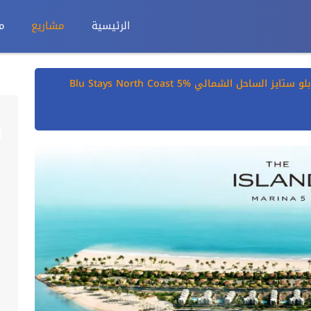
الرئيسية
مشاريع
م
مشروع بلو ستايز الساحل الشمالي Blu Stays North Coast 5%