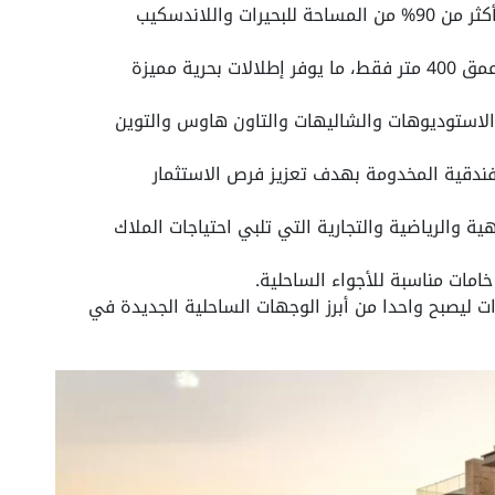
يمتد على مساحة 250 فدان مع تخصيص أكثر من 90% من المساحة للبحيرات واللاندسكيب
يتمتع بواجهة شاطئية بطول 2000 متر وعمق 400 متر فقط، ما يوفر إطلالات بحرية مميزة
لاستوديوهات والشاليهات والتاون هاوس والتوين
دات الفندقية المخدومة بهدف تعزيز فرص الاستثمار
ة والرياضية والتجارية التي تلبي احتياجات الملاك
مات مناسبة للأجواء الساحلية.
ط تسليم المشروع خلال 4 سنوات ليصبح واحدا من أبرز الوجهات الساحلية الجديدة في