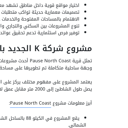
اختيار مواقع قوية داخل مناطق تشهد مع
تصميمات معمارية حديثة تواكب متطلبات 
الاهتمام بالمساحات المفتوحة والخدمات 
تنوع المشروعات بين السكني والتجاري وا
توفير فرص استثمارية تدعم تحقيق عوائد 
مشروع شركة K الجديد بالساحل الشمالي
وجهة ساحلية متكاملة تم تطويرها على مساحة 250 فدان في الكيلو 88 بالساحل الشمالي القديم
يعتمد المشروع على مفهوم مختلف يركز على الم
يصل طول الشاطئ إلى 2000 متر مقابل عمق لا يتجاوز 400 متر، مما يمنح أغلب الوحدات رؤية واضحة للبحر.
أبرز معلومات مشروع
Pause North Coast
:
يقع المشروع في الك
الشمالي.