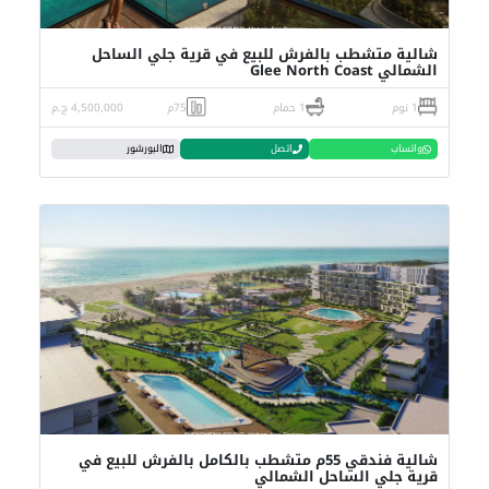
شالية متشطب بالفرش للبيع في قرية جلي الساحل
الشمالي Glee North Coast
1 نوم
1 حمام
75م
4,500,000 ج.م
واتساب
اتصل
البورشور
شالية فندقي 55م متشطب بالكامل بالفرش للبيع في
قرية جلي الساحل الشمالي