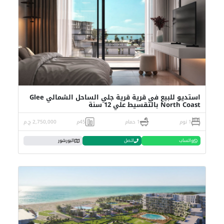
استديو للبيع في قرية قرية جلي الساحل الشمالي Glee
North Coast بالتقسيط علي 12 سنة
1 نوم
1 حمام
45م
2,750,000 ج.م
واتساب
اتصل
البورشور