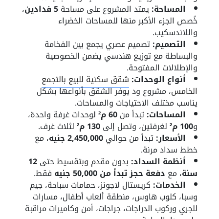
المساحة:
يمتد المشروع على مساحة
5 فدادين
،
خُصص الجزء الأكبر منها للمساحات الخضراء
واللاندسكيب.
التصميم:
تصميم عصري يجمع بين الفخامة
والبساطة مع توزيع هندسي يضمن الخصوصية
والإطلالات المفتوحة.
أنواع الوحدات:
شقق سكنية للبيع بالتجمع
الخامس
، مشروع ود يوفر الشقق بأنواعها بشكل
يناسب مختلف الاحتياجات والمساحات.
المساحات:
تبدأ من
60 م²
لوحدات غرفة واحدة،
و
100 م²
لغرفتين، وتصل إلى
130 م²
لثلاث غرف.
الأسعار:
تبدأ من حوالي
2,450,000 جنيه
، مع
خطط سداد مرنة.
أنظمة السداد:
بدون مقدم وبتقسيط حتى
12
سنة
، مع
دفعة حجز تبدأ من 50,000 جنيه
فقط.
الخدمات:
كريستال لاجونز، حمامات سباحة، جيم
وسبا، كلوب هاوس، منطقة ألعاب أطفال، مسارات
للجري وركوب الدراجات، جراجات، أمن وكاميرات مراقبة