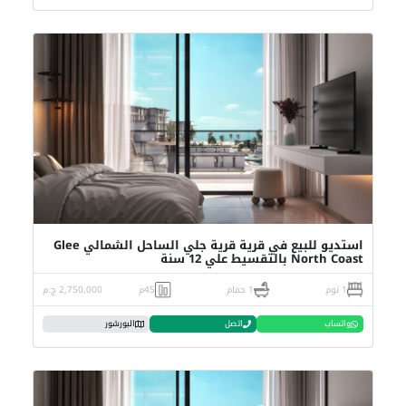
استديو للبيع في قرية قرية جلي الساحل الشمالي Glee
North Coast بالتقسيط علي 12 سنة
1 نوم
1 حمام
45م
2,750,000 ج.م
واتساب
اتصل
البورشور