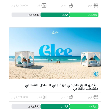
1 نوم
1 حمام
55م
3,300,000 ج.م
واتساب
اتصل
البورشور
ستديو للبيع 45م في قرية جلي الساحل الشمالي
متشطب بالكامل
1 نوم
1 حمام
45م
2,750,000 ج.م
واتساب
اتصل
البورشور