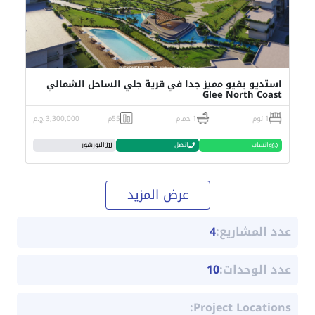
استديو بفيو مميز جدا في قرية جلي الساحل الشمالي
Glee North Coast
1 نوم
1 حمام
55م
3,300,000 ج.م
واتساب
اتصل
البورشور
عرض المزيد
عدد المشاريع:
4
عدد الوحدات:
10
Project Locations: