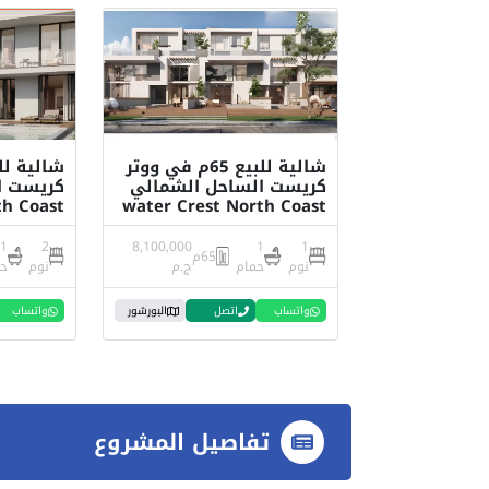
شالية للبيع 65م في ووتر
كريست الساحل الشمالي
كريست ا
th Coast
water Crest North Coast
1
2
8,100,000
1
1
65م
نوم
حمام
ج.م
نوم
ح
واتساب
اتصل
البورشور
واتساب
تفاصيل المشروع