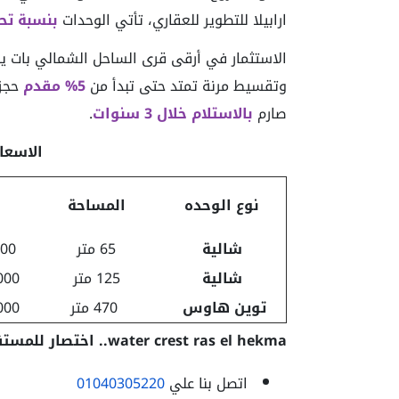
ارابيلا للتطوير للعقاري، تأتي الوحدات
بنسبة تحميل
الاستثمار في أرقى قرى الساحل الشمالي بات ي
وتقسيط مرنة تمتد حتى تبدأ من
5% مقدم
حجز 
صارم
بالاستلام خلال 3 سنوات
.
الاسعار بتا
نوع الوحده
المساحة
شالية
65 متر
,000
شالية
125 متر
0,000
توين هاوس
470 متر
0,000
water crest ras el hekma.. اختصار للمستقبل الساحلي تواصل معنا من هنا للحجز والاستفسار
اتصل بنا علي
01040305220