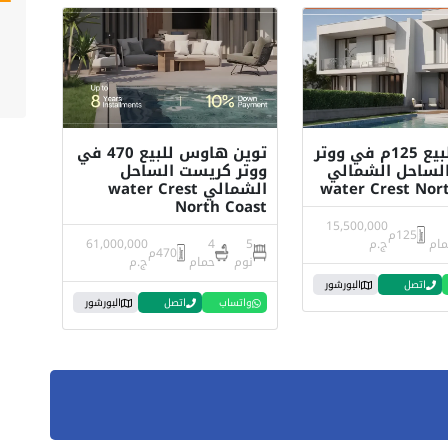
شالية للبيع 125م في ووتر
توين هاوس للبيع 470 في
لساحل الشمالي
ووتر كريست الساحل
water Crest Nor
الشمالي water Crest
North Coast
15,500,000
125م
مام
ج.م
5
4
61,000,000
470م
نوم
حمام
ج.م
اتصل
البورشور
واتساب
اتصل
البورشور