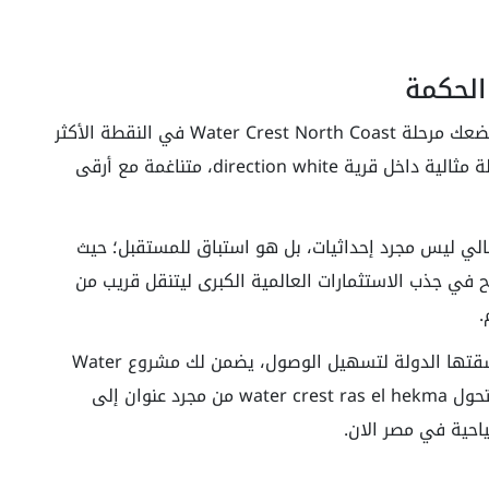
الحكمة
ي، تضعك مرحلة Water Crest North Coast في النقطة الأكثر
حيوية واستراتيجية بالمنطقة؛ حيث تنبض كـ مرحلة مثالية داخل قرية direction white، متناغمة مع أرقى
لي ليس مجرد إحداثيات، بل هو استباق للمستقبل؛ حيث
 في جذب الاستثمارات العالمية الكبرى ليتنقل قريب من
.
وبفضل شبكة الطرق الحديثة والمتطورة التي شقتها الدولة لتسهيل الوصول، يضمن لك مشروع Water
Crest الساحل الشمالي اتصال سريع ومباشر، ليتحول water crest ras el hekma من مجرد عنوان إلى
احية في مصر الان.