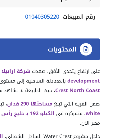
رقم المبيعات
01040305220
المحتويات
على ارتفاع يتحدى الأفق، صعدت
development
بالمعادلة الساحلية إلى مستوى
Crest North Coast
، حيث الطبيعة لا تشاهد م
ضمن القرية التي تبلغ
مساحتها 290 فدان
، تب
white
، متمركزة في
الكيلو 192 بـ خليج رأس الحكمة
مصر الان.
داخل مشروع Water Crest الساحل الشمالي،
ال