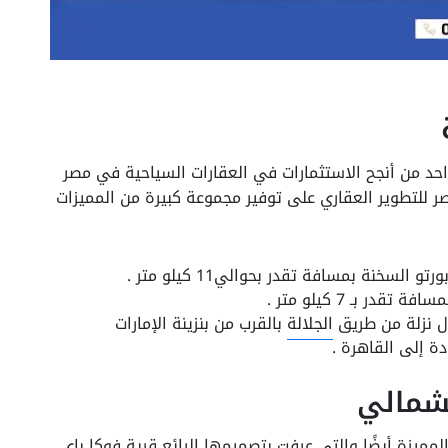
 واحد من أنجح الاستثمارات في العقارات السياحية في مصر
ر للتطوير العقاري على توفير مجموعة كبيرة من المميزات
لسخنة بمسافة تقدر بحوالي11 كيلو متر .
ر بـ 7 كيلو متر .
ول نزلة من طريق
الجلالة
بالقرب من بنزينة الإمارات
لشمالي
 مشروعات شركة تطوير مصر Tatweer Misr المميزة أيضًا والتي عرفت بتصميمها الرائع قرية فوكا باي