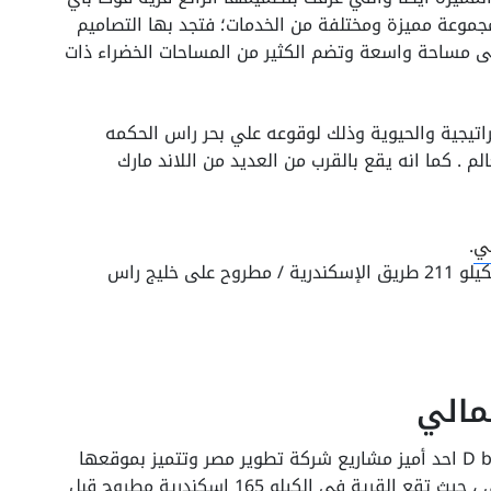
موعة مميزة ومختلفة من الخدمات؛ فتجد بها التصاميم
على مساحة واسعة وتضم الكثير من المساحات الخضراء ذات
تيجية والحيوية وذلك لوقوعه علي بحر راس الحكمه
 . كما انه يقع بالقرب من العديد من اللاند مارك
ي
.
وقرية كوست 82 الساحل الشمالي في الكيلو 211 طريق الإسكندرية / مطروح على خليج راس
مالي
قرية دى باي الساحل الشمالي D bay north coast احد أميز مشاريع شركة تطوير مصر وتتميز بموقعها
الفريد الذى ليس لها مثيل في الساحل الشمالي ، حيث تقع القرية فى الكيلو 165 اسكندرية مطروح قبل