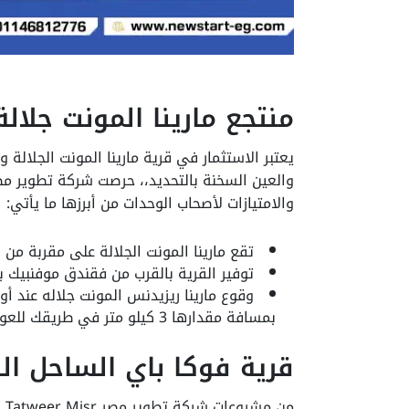
منتجع مارينا المونت جلالة
يعتبر الاستثمار في قرية مارينا المونت الجلالة
والعين السخنة بالتحديد،، حرصت شركة تطوير مص
والامتيازات لأصحاب الوحدات من أبرزها ما يأتي:
تقع مارينا المونت الجلالة على مقربة من بورتو ا
توفير القرية بالقرب من فقندق موفنبيك بمسافة تقد
وقوع مارينا ريزيدنس المونت جلاله عند أ
بمسافة مقدارها 3 كيلو متر في طريقك للعودة إلى القاهرة .
قرية فوكا باي الساحل ا
من