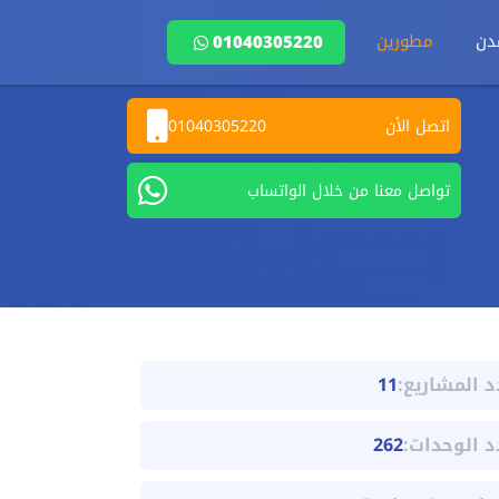
دن
مطورين
01040305220
اتصل الأن
01040305220
تواصل معنا من خلال الواتساب
د المشاريع:
11
د الوحدات:
262