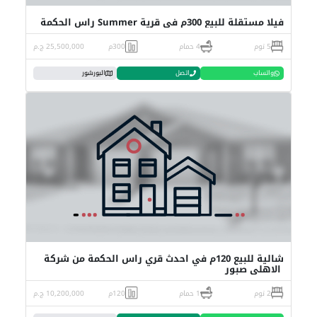
فيلا مستقلة للبيع 300م في قرية Summer راس الحكمة
5 نوم
4 حمام
300م
25,500,000 ج.م
واتساب
اتصل
البورشور
شالية للبيع 120م في احدث قري راس الحكمة من شركة
الاهلي صبور
2 نوم
1 حمام
120م
10,200,000 ج.م