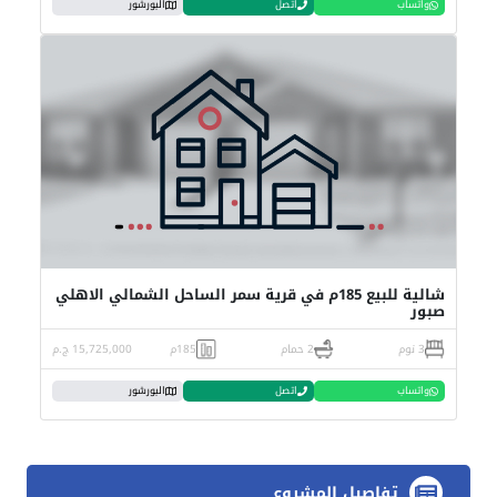
واتساب
اتصل
البورشور
شالية للبيع 185م في قرية سمر الساحل الشمالي الاهلي
صبور
3 نوم
2 حمام
185م
15,725,000 ج.م
واتساب
اتصل
البورشور
تفاصيل المشروع