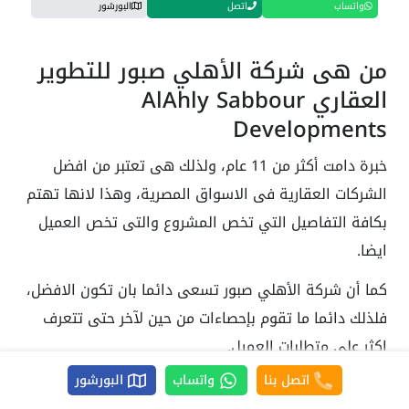
واتساب
اتصل
البورشور
من هى شركة الأهلي صبور للتطوير
العقاري AlAhly Sabbour
Developments
خبرة دامت أكثر من 11 عام، ولذلك هى تعتبر من افضل
الشركات العقارية فى الاسواق المصرية، وهذا لانها تهتم
بكافة التفاصيل التي تخص المشروع والتى تخص العميل
ايضا.
كما أن شركة الأهلي صبور تسعى دائما بان تكون الافضل،
فلذلك دائما ما تقوم بإحصاءات من حين لآخر حتى تتعرف
اكثر على متطلبات العميل.
اتصل بنا
واتساب
البورشور
وبالاضافة لذلك تعاقدت الشركة مع أكبر الشركات فى مجال