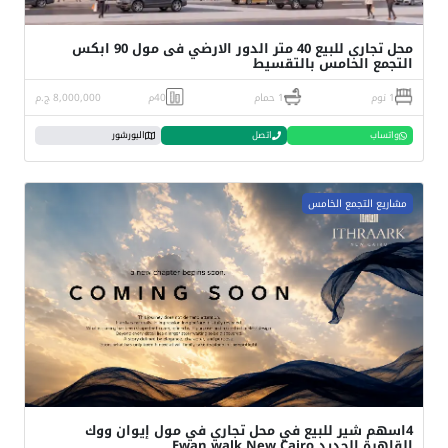
محل تجارى للبيع 40 متر الدور الارضي فى مول 90 ابكس
التجمع الخامس بالتقسيط
1 نوم
1 حمام
40م
8,000,000 ج.م
واتساب
اتصل
البورشور
مشاريع التجمع الخامس
4اسهم شير للبيع في محل تجاري في مول إيوان ووك
القاهرة الجديد Ewan walk New Cairo