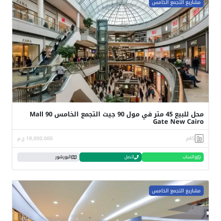
مشاريع التجمع الخامس
محل للبيع 45 متر في مول 90 جيت التجمع الخامس Mall 90
Gate New Cairo
45م
18,000,000 ج.م
واتساب
اتصل
البورشور
مشاريع التجمع الخامس