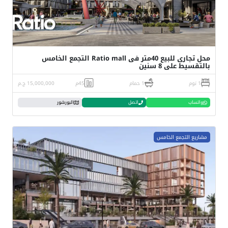
محل تجارى للبيع 40متر فى Ratio mall التجمع الخامس
بالتقسيط على 8 سنين
1 نوم
1 حمام
45م
15,000,000 ج.م
واتساب
اتصل
البورشور
مشاريع التجمع الخامس