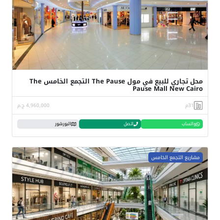
محل تجاري للبيع في مول The Pause التجمع الخامس The
Pause Mall New Cairo
31م
4,960,000 ج.م
واتساب
اتصل
البورشور
مشاريع التجمع الخامس