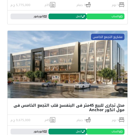
1 نوم
1 حمام
35م
5,775,000 ج.م
واتساب
اتصل
البورشور
مشاريع التجمع الخامس
محل تجارى للبيع 45متر فى البنفسج قلب التجمع الخامس فى
مول انكور Anchor
1 نوم
1 حمام
45م
9,675,000 ج.م
واتساب
اتصل
البورشور