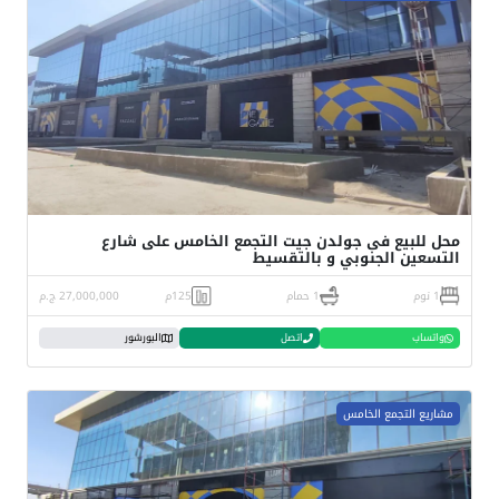
محل للبيع فى جولدن جيت التجمع الخامس على شارع
التسعين الجنوبي و بالتقسيط
1 نوم
1 حمام
125م
27,000,000 ج.م
واتساب
اتصل
البورشور
مشاريع التجمع الخامس