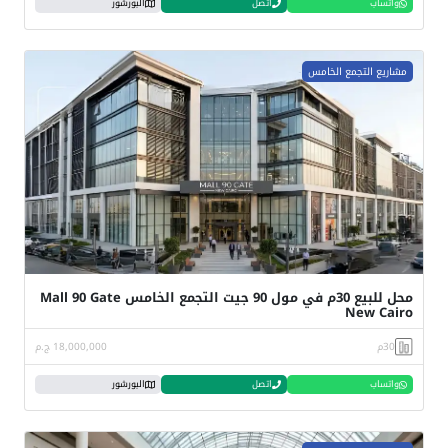
واتساب
اتصل
البورشور
مشاريع التجمع الخامس
محل للبيع 30م في مول 90 جيت التجمع الخامس Mall 90 Gate
New Cairo
30م
18,000,000 ج.م
واتساب
اتصل
البورشور