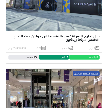
محل تجارى للبيع 176 متر بالتقسيط فى جولدن جيت التجمع
الخامس شركة ريدكون
1 نوم
1 حمام
176م
65,000,000 ج.م
واتساب
اتصل
البورشور
مشاريع التجمع الخامس