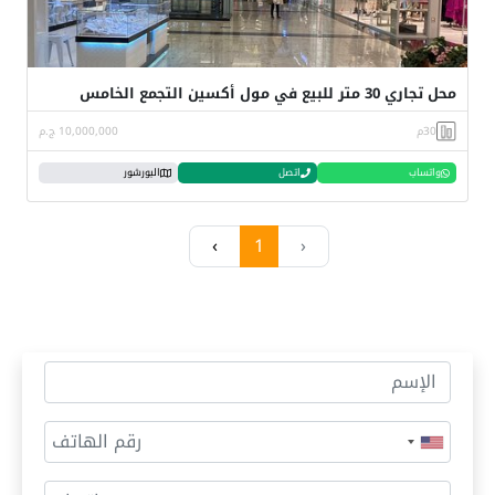
محل تجاري 30 متر للبيع في مول أكسين التجمع الخامس
30م
10,000,000 ج.م
واتساب
اتصل
البورشور
›
1
‹