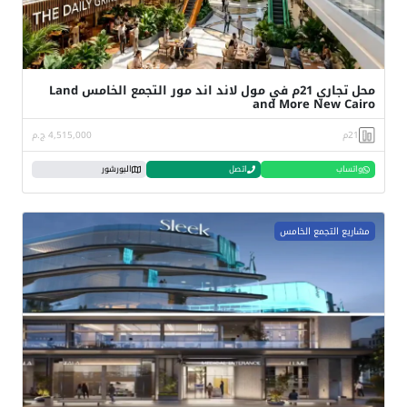
محل تجاري 21م في مول لاند اند مور التجمع الخامس Land
and More New Cairo
21م
4,515,000 ج.م
واتساب
اتصل
البورشور
مشاريع التجمع الخامس