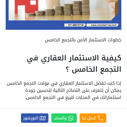
خطوات الاستثمار الآمن بالتجمع الخامس
كيفية الاستثمار العقاري في
التجمع الخامس ؟
إذا كنت تفضل الاستثمار العقاري في مولات التجمع الخامس
يمكن أن تتعرف على النصائح التالية لتحسين جودة
استثماراتك في المحلات للبيع في التجمع الخامس:
اسأل عن المطور العقاري، ومشاريعه السابقة،
اتصل بنا
واتساب
البورشور
والمزايا التنافسية التي يقدمها كل مطور، والتي
بالتأكيد سوف تنعكس على القيمة الاستثمارية التي