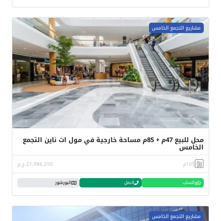
مشاريع التجمع الخامس
محل للبيع 47م + 85م مساحة خارجية في مول ات ناين التجمع
الخامس
105م
21,986,250 ج.م
واتساب
اتصل
البورشور
مشاريع التجمع الخامس