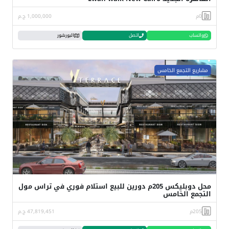
0م
1,000,000 ج.م
واتساب
اتصل
البورشور
مشاريع التجمع الخامس
محل دوبليكس 205م دورين للبيع استلام فوري في تراس مول
التجمع الخامس
205م
47,819,451 ج.م