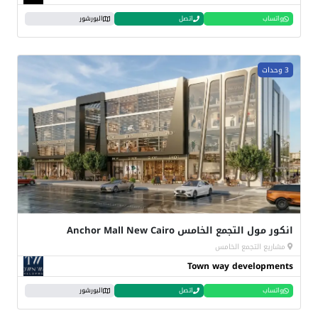
واتساب
اتصل
البورشور
3 وحدات
انكور مول التجمع الخامس Anchor Mall New Cairo
مشاريع التجمع الخامس
Town way developments
واتساب
اتصل
البورشور