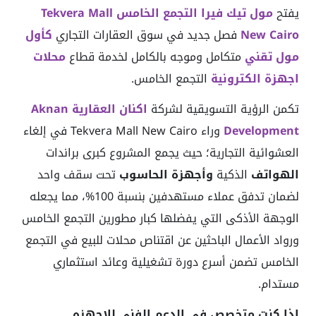
يفتح
مول تيك فيرا التجمع الخامس Tekvera Mall
New Cairo
فصل جديد في سوق العقارات التجاري
كأول
مول تقني
متكامل وموجه بالكامل لخدمة قطاع
محلات
اجهزة الكترونية
التجمع الخامس.
تكمن الرؤية التسويقية لشركة
اكنان العقارية Aknan
Development
وراء Tekvera Mall New Cairo في إلغاء
العشوائية التجارية؛ حيث يجمع المشروع كبرى براندات
الهواتف
الذكية
وأجهزة الحاسوب
تحت سقف واحد
لضمان تدفق عملاء مستهدفين بنسبة 100%، مما يجعله
الوجهة الأذكى التي يفضلها كبار مطورين التجمع الخامس
ورواد الأعمال الباحثين عن اقتناص محلات للبيع في التجمع
الخامس تضمن أسرع دورة تشغيلية وعائد استثماري
مستدام.
اذا كنت متخصص في الدعم الفني للاجهزه