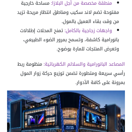
منطقة مخصصة من أجل البلازا:
مساحة خارجية
مفتوحة تضم لاند سكيب ومناطق انتظار مريحة تزيد
من وقت بقاء العميل بالمول.
واجهات زجاجية بالكامل:
تمنح المحلات إطلالات
بانورامية كاشفة، وتسمح بمرور الضوء الطبيعي،
وتعرض المنتجات للمارة بوضوح.
المصاعد البانورامية والسلالم الكهربائية:
منظومة ربط
رأسي سريعة ومتطورة تضمن توزيع حركة زوار المول
بمرونة على كافة الأدوار.