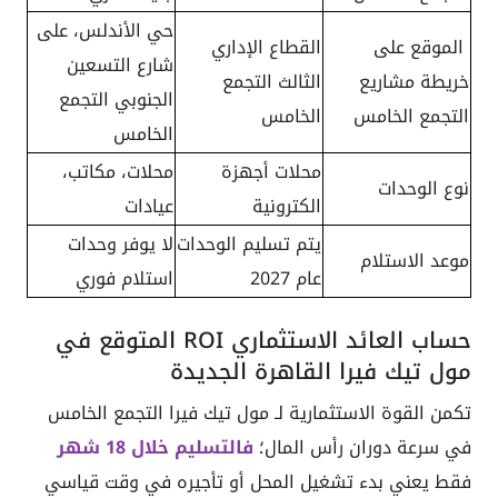
حي الأندلس، على
الموقع على
القطاع الإداري
شارع التسعين
خريطة مشاريع
الثالث التجمع
الجنوبي التجمع
التجمع الخامس
الخامس
الخامس
محلات أجهزة
محلات، مكاتب،
نوع الوحدات
الكترونية
عيادات
يتم تسليم الوحدات
لا يوفر وحدات
موعد الاستلام
عام 2027
استلام فوري
حساب العائد الاستثماري ROI المتوقع في
مول تيك فيرا القاهرة الجديدة
تكمن القوة الاستثمارية لـ مول تيك فيرا التجمع الخامس
في سرعة دوران رأس المال؛
فالتسليم خلال 18 شهر
فقط يعني بدء تشغيل المحل أو تأجيره في وقت قياسي