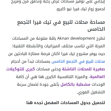
إيجابي على توفير مساحات عرض رحبة وتدفق مرن ومريح
لجميع زوار تيك فيرا نيو كايرو.
مساحة محلات للبيع في تيك فيرا التجمع
الخامس
تطرح Aknan development باقة متنوعة من المساحات
المرنة التي تناسب مختلف الميزانيات والأنشطة التقنية؛
حيث يوفر مشروع تيك فيرا اكنان فرصة ممتازة للباحثين عن
محلات للبيع في التجمع الخامس
بمساحات تبدأ من أحجام
صغيرة للمحلات الناشئة
وحتى مساحات
كبرى للتوكيلات
العالمية
، والميزة التنافسية الكبرى هنا هي أن كافة
الوحدات
مشطبة بالكامل
بأعلى جودة لضمان سرعة
التشغيل الفوري.
لتحميل جدول المساحات المفصل تجده هنا