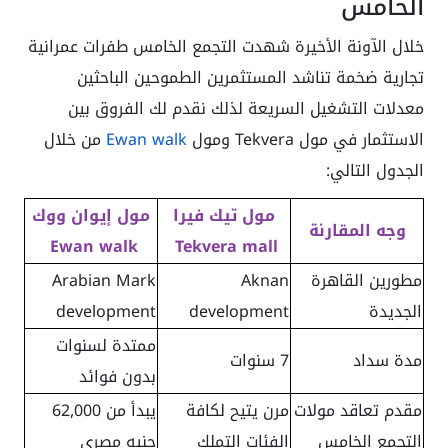
الخامس
خلال الآونة الأخيرة شهدت التجمع الخامس طفرات عمرانية
تجارية ضخمة تناشد المستثمرين الطموحين الباحثين
معدلات التشغيل السريعة لذلك نقدم لك الفروق بين
الاستثمار في مول Tekvera ومول
Ewan walk
من خلال
الجدول التالي:
مول تيك فيرا
مول إيوان ووك
وجه المقارنة
Ewan walk
Tekvera mall
مطورين القاهرة
Aknan
Arabian Mark
الجديدة
development
development
ممتدة لسنوات
مدة سداد
7 سنوات
بدون فوائد
مقدم تعاقد مولات
مرن يتيح لكافة
يبدأ من 62,000
التجمع الخامس
الفئات التملك
جنيه مصري