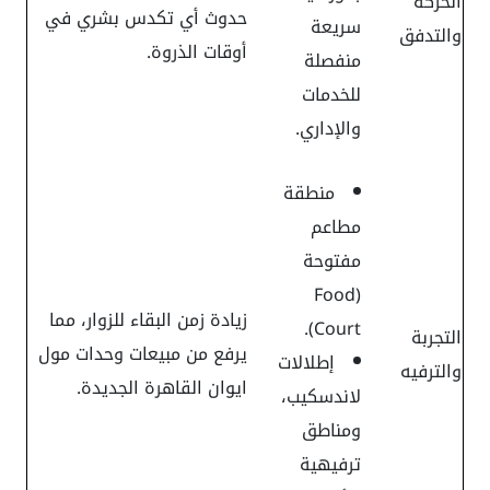
الحركة
حدوث أي تكدس بشري في
سريعة
والتدفق
أوقات الذروة.
منفصلة
للخدمات
والإداري.
منطقة
مطاعم
مفتوحة
(Food
زيادة زمن البقاء للزوار، مما
Court).
التجربة
يرفع من مبيعات وحدات مول
إطلالات
والترفيه
ايوان القاهرة الجديدة.
لاندسكيب،
ومناطق
ترفيهية