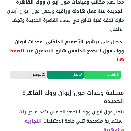
مما يمنح
مكاتب وعيادات مول إيوان ووك القاهرة
الجديدة
بيئة
عمل هادئة وراقية
ويجعل مول ايوان أربيان
مارك تحفة فنية تتألق في سماء القاهرة الجديدة وتجذب
الانظار.
احصل على برشور التصميم الداخلي لوحدات ايوان
ووك مول التجمع الخامس شارع التسعين عند
الضغط
هنا
واتساب
اتصل
البورشور
مساحة وحدات مول إيوان ووك القاهرة
الجديدة
يتميز مول ايوان ووك التجمع الخامس بتقديم
خيارات
استثمارية
متعددة
تلبي كافة الاحتياجات
التجارية
والمهنية.