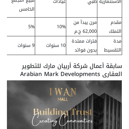
للبيع التجمع
الاستثمارية
طبي
عيادات
الخامس
مقدم
مرن يبدأ من
5%
10%
التملك
62,000 ج.م
مدة
فترات ممتدة
10 سنوات
9 سنوات
التقسيط
بدون فوائد
سابقة أعمال شركة أربيان مارك للتطوير
العقاري Arabian Mark Developments