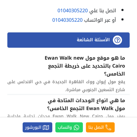
اتصل بنا علي
01040305220
أو عبر الواتساب
01040305220
الأسئلة الشائعة
ما هو موقع مول Ewan Walk new
Cairo بالتحديد على خريطة التجمع
الخامس؟
يقع مول إيوان ووك القاهرة الجديدة في حي الاندلس على
شارع التسعين الجنوبي مباشرة.
ما هي انواع الوحدات المتاحة في
مول Ewan Walk التجمع الخامس؟
يوفر مول Ewan Walk New Cairo وحدات تجارية وادارية
وطبية فاخرة بالكامل.
اتصل بنا
واتساب
البورشور
ما هو اقل مقدم لعيادات مشروع