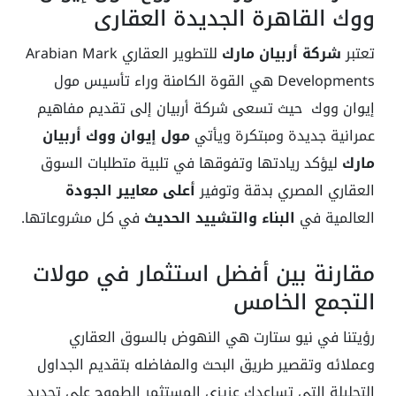
ووك القاهرة الجديدة العقاري
تعتبر
شركة أربيان مارك
للتطوير العقاري Arabian Mark
Developments هي القوة الكامنة وراء تأسيس مول
إيوان ووك حيث تسعى شركة أربيان إلى تقديم مفاهيم
عمرانية جديدة ومبتكرة ويأتي
مول إيوان ووك أربيان
مارك
ليؤكد ريادتها وتفوقها في تلبية متطلبات السوق
العقاري المصري بدقة وتوفير
أعلى معايير الجودة
العالمية في
البناء والتشييد الحديث
في كل مشروعاتها.
مقارنة بين أفضل استثمار في مولات
التجمع الخامس
رؤيتنا في نيو ستارت هي النهوض بالسوق العقاري
وعملائه وتقصير طريق البحث والمفاضله بتقديم الجداول
التحليلة التي تساعدك عزيزي المستثمر الطموح على تحديد