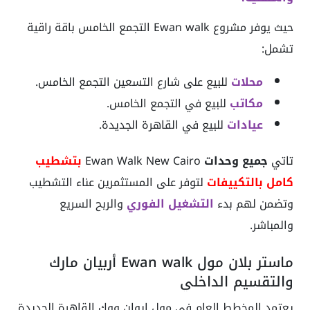
حيث يوفر مشروع Ewan walk التجمع الخامس باقة راقية
تشمل:
محلات
للبيع على شارع التسعين التجمع الخامس.
مكاتب
للبيع في التجمع الخامس.
عيادات
للبيع في القاهرة الجديدة.
تاتي
جميع وحدات
Ewan Walk New Cairo
بتشطيب
كامل بالتكييفات
لتوفر على المستثمرين عناء التشطيب
وتضمن لهم بدء
التشغيل الفوري
والربح السريع
والمباشر.
ماستر بلان مول Ewan walk أربيان مارك
والتقسيم الداخلي
يعتمد المخطط العام في مول إيوان ووك القاهرة الجديدة