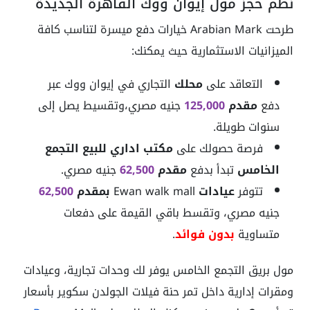
نظم حجز مول إيوان ووك القاهرة الجديدة
طرحت Arabian Mark خيارات دفع ميسرة لتناسب كافة
الميزانيات الاستثمارية حيث يمكنك:
التعاقد على
محلك
التجاري في إيوان ووك عبر
دفع
مقدم
125,000
جنيه مصري،وتقسيط يصل إلى
سنوات طويلة.
فرصة حصولك على
مكتب اداري للبيع التجمع
الخامس
تبدأ بدفع
مقدم
62,500
جنيه مصري.
تتوفر
عيادات
Ewan walk mall
بمقدم
62,500
جنيه مصري، وتقسط باقي القيمة على دفعات
متساوية
بدون فوائد
.
مول بريق التجمع الخامس يوفر لك وحدات تجارية، وعيادات
ومقرات إدارية داخل تمر حنة فيلات الجولدن سكوير بأسعار