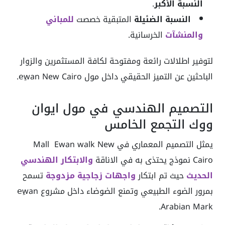
النسبة الأكبر
.
النسبة الضئيلة
المتبقية خصصت
للمباني
والمنشآت
الخرسانية.
لتوفير اطلالات رائعة ومفتوحة لكافة المستثمرين والزوار
الباحثين عن التميز الحقيقي داخل مول eِwan New Cairo.
التصميم الهندسي في مول ايوان
ووك التجمع الخامس
يمثل التصميم المعماري في Mall Ewan walk New
Cairo نموذج يحتذى به في الاناقة
والابتكار الهندسي
الحديث
حيث تم ابتكار
واجهات زجاجية مزدوجة
تسمح
بمرور الضوء الطبيعي وتمنع الضوضاء داخل مشروع eِwan
Arabian Mark.