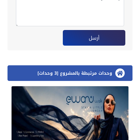
أرسل
وحدات مرتبطة بالمشروع [3 وحدات]