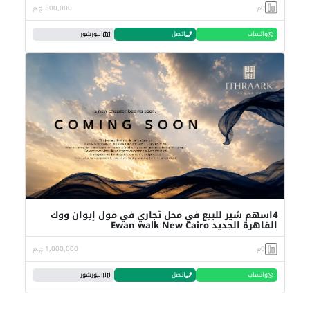
0م
500,000 ج.م
واتساب
اتصل
البورشور
4اسهم شير للبيع في محل تجاري في مول إيوان ووك
القاهرة الجديد Ewan walk New Cairo
0م
1,000,000 ج.م
واتساب
اتصل
البورشور