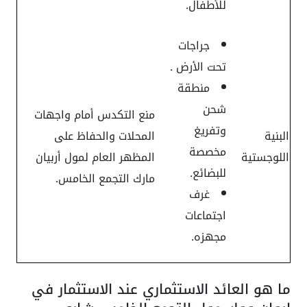
للأطفال.
جراجات
تحت الأرض .
منطقة
شحن
منع التكدس أمام واجهات
وتفريغ
البنية
المحلات والحفاظ على
مخصصة
اللوجستية
المظهر العام لمول أربيان
للبضائع.
مارك التجمع الخامس.
غرف
اجتماعات
مجهزه.
ما هو العائد الاستثماري عند الاستثمار في