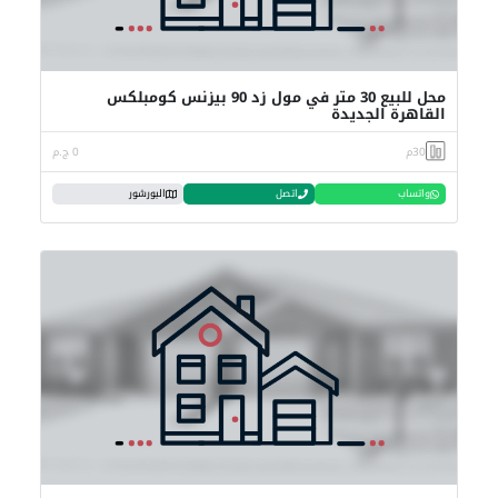
محل للبيع 30 متر في مول زد 90 بيزنس كومبلكس
القاهرة الجديدة
30م
0 ج.م
واتساب
اتصل
البورشور