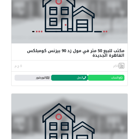
مكتب للبيع 50 متر في مول زد 90 بيزنس كومبلكس
القاهرة الجديدة
50م
0 ج.م
واتساب
اتصل
البورشور