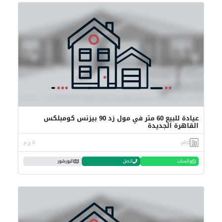
عيادة للبيع 60 متر في مول زد 90 بيزنس كومبلكس
القاهرة الجديدة
60م
0 ج.م
واتساب
اتصل
البورشور