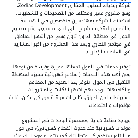
شركة زودياك للتطوير العقاري Zodiac Development،
وهو مشروع مميز ومختلف من التصميمات والتشطيبات،
استعانت الشركة بمهندسين متخصصين في الهندسة
والتصميم لتقديم مشروع علي اعلي مستوي، وتم تصميم
المول في منطقة الداون تاون وهي من أشهر المناطق
في مجتمع التجاري ويعد هذا المشروع من أكبر المشاريع
في العاصمة الإدارية.
توفير خدمات في المول تجعلها مميزة وفريدة من نوعها
ومن أهم هذه الخدمات ( سلالم كهربائية مميزة لسهولة
التنقيل فى المول، بتوفر بها العديد من المطاعم
والكافيهات يوجد بهم اشهر الاكلات والمشروبات،
توفيرنظام امن للحراق، كاميرات مراقبة في كل مكان، قاعة
مؤتمرات و اجتماعات.
ويوجد صناعة دورية ومستمرة الوحدات في المشروع،
مولدات كهربائية عند حدوث انقطاع كهربائي)، في مول
ميزا تاور ستخدم كل متطلباتك كمستثمر ويعود إليك عائد