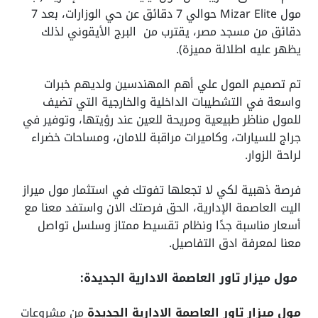
مول Mizar Elite حوالي 7 دقائق عن حي الوزارات، بعد 7
دقائق من مسجد مصر، يقترب من البرج الأيقوني لذلك
يظهر عليه اطلالة مميزة).
تم تصميم المول علي أهم المهندسين ولديهم خبرات
واسعة في التشطيبات الداخلية والخارجية التي تضيف
للمول مناظر طبيعية ومريحة للعين عند رؤيتها، وتوفير في
جراج للسيارات، وكاميرات مراقبة للامان، ومساحات خضراء
لراحة الزوار.
فرصة ذهبية لكي لا تجعلها تفوتك في استثمار مول ميراز
اليت العاصمة الإدارية، الحق فرصتك الان واستفد معنا مع
أسعار مناسبة جدًا ونظام تقسيط ممتاز وسلسل تواصل
معنا لمعرفة ادق التفاصيل.
مول ميزار تاور العاصمة الادارية الجديدة:
مول ميزار تاور العاصمة الادارية الجديدة
من مشروعات