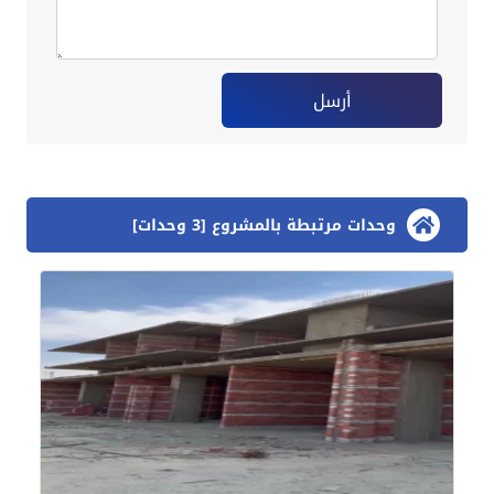
أرسل
وحدات مرتبطة بالمشروع [3 وحدات]