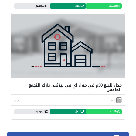
واتساب
اتصل
البورشور
محل للبيع 50م في مول اي في بيزنس بارك التجمع
الخامس
50م
0 ج.م
واتساب
اتصل
البورشور