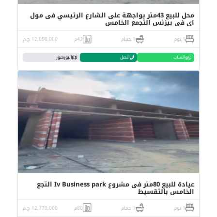
محل للبيع 43متر بواجهة على الشارع الرئيسي فى مول
اي في بيزنس التجمع الخامس
1 نوم
1 حمام
43م
12,050,000 ج.م
واتساب
اتصل
البورشور
عيادة للبيع 80متر فى مشروع Iv Business park التجع
الخامس بالتقسيط
1 نوم
1 حمام
80م
12,770,000 ج.م