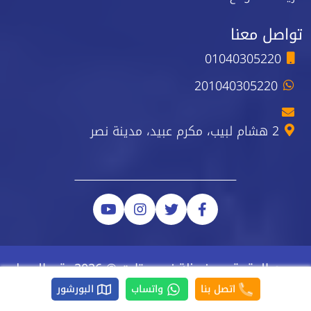
تواصل معنا
01040305220
201040305220
2 هشام لبيب، مكرم عبيد، مدينة نصر
جميع الحقوق محفوظة نيو ستارت © 2026 رقم السجل
الضريبي 223-743-723
اتصل بنا
واتساب
البورشور