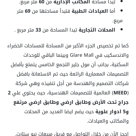
تبدأ مساحة
المكاتب الإدارية
من
60
متر مربع.
أما
العيادات الطبية
فتبدأ مساحتها من
69
متر
مربع.
المحلات التجارية
تبدا المساحة من
33
متر مربع .
كما تم تخصيص الجزء الأكبر من المساحة للمساحات الخضراء
والاندسكيب في Glare Mall وبينما الباقي للوحدات
السكنية، بجانب أن مول جلير التجمع الخامس يتمتع بأفضل
التصميمات المعمارية الرائعة حيث تم الاستعانة بافضل
شركات التصميم والهندسة من أجل تنفيذه وهي شركة
(
MEED
) العالمية للتصميمات الهندسية، حيث يحتوي علي
2
جراج تحت الأرض
وطابق ارضي وطابق ارضي مرتفع
و5 ادوار علوية
حيث يضم ايضا العديد من المحلات
والمكاتب والعيادات.
احجز الآن من خلال التواصل مع فريق مبيعات نيو ستارت.