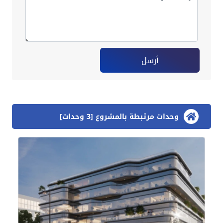
أرسل
وحدات مرتبطة بالمشروع [3 وحدات]