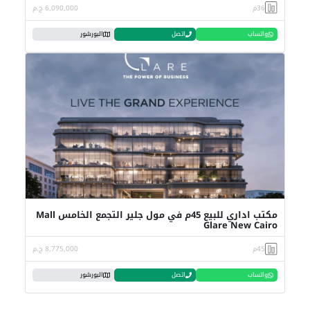
36م
6,090,000 ج.م
واتساب
اتصل
البورشور
مكتب اداري للبيع 45م في مول جلير التجمع الخامس Mall
Glare New Cairo
45م
8,775,000 ج.م
واتساب
اتصل
البورشور