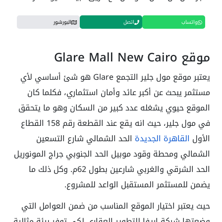
واتساب
اتصل
البورشور
موقع Glare Mall New Cairo
يعتبر موقع مول جلير التجمع Glare هو شئ أساسي لأي
مستثمر يبحث عن أكبر عائد وأمان استثماري، فكلما كان
الموقع حيوي يشغله عدد كبير من السكان وهو ما يتحقق
في مول جلير، حيث انه يقع عند القطعة رقم 158 القطاع
الأول
القاهرة الجديدة
الحد الشمالي شارع التسعين
الشمالي ومحطة وقود موبيل الحد الجنوبي جراج المونوريل
الحد الشرقي والغربي شارعين بطول 62م. وكل ذلك ما
يضمن للمستثمر المستقبل الواعد للمشروع.
حيث يعتبر اختيار الموقع المناسب من ضمن العوامل التي
وضعتها شركة اريفا للتطوير العقاري لكي توفر بيئة مثالية