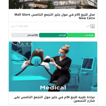
محل للبيع 35م في مول جلير التجمع الخامس Mall Glare
New Cairo
35م
17,000,000 ج.م
واتساب
اتصل
البورشور
عيادة طبيه للبيع 36م في جلير مول التجمع الخامس على
شارع التسعين