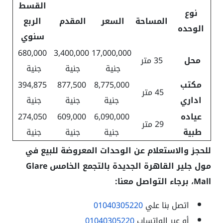
القسط
نوع
المساحة
السعر
المقدم
الربع
الوحده
سنوي
680,000
3,400,000
17,000,000
محل
35 متر
جنية
جنية
جنية
مكتب
8,775,000
877,500
394,875
45 متر
اداري
جنية
جنية
جنية
عياده
6,090,000
609,000
274,050
29 متر
طبية
جنية
جنية
جنية
للحجز والاستعلام عن الوحدات المعروضة للبيع في
مول جلير القاهرة الجديدة بالتجمع الخامس Glare
Mall، برجاء التواصل معنا:
اتصل بنا علي
01040305220
أو عبر الواتساب
01040305220