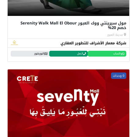
مول سيرينتي ووك العبور Serenity Walk Mall El Obour
خصم 20%
مدينة العبور
شركة معمار الأشراف للتطوير العقاري
واتساب
اتصل
البورشور
0 وحدات