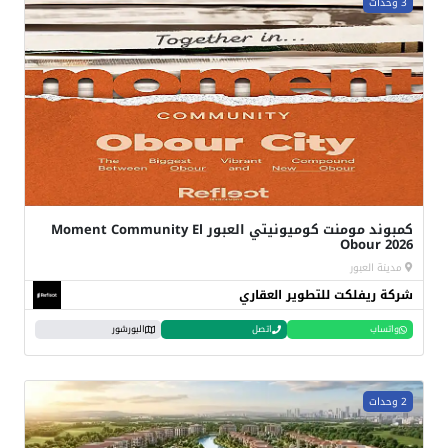
3 وحدات
كمبوند مومنت كوميونيتي العبور Moment Community El
Obour 2026
مدينة العبور
شركة ريفلكت للتطوير العقاري
واتساب
اتصل
البورشور
2 وحدات