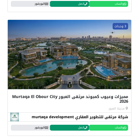
واتساب
اتصل
البورشور
3 وحدات
مميزات وعيوب كمبوند مرتقى العبور Murtaqa El Obour City
2026
مدينة العبور
شركة مرتقى للتطوير العقاري murtaqa development
واتساب
اتصل
البورشور