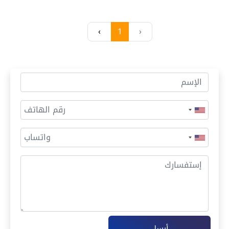
›
1
‹
أرسل