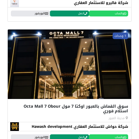
شركة فاليرو للاستثمار العقاري
واتساب
اتصل
البورشور
1 وحدات
سوق القماش بالعبور اوكتا 7 مول Octa Mall 7 Obour
استلام فوري
مدينة العبور
شركة حواش للاستثمار العقاري Hawash development
واتساب
اتصل
البورشور