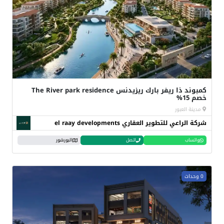
كمبوند ذا ريفر بارك ريزيدنس The River park residence
خصم 15%
مدينة العبور
شركة الراعي للتطوير العقاري el raay developments
واتساب
اتصل
البورشور
0 وحدات