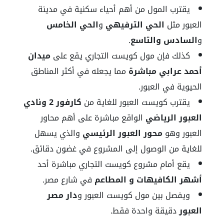
يقترب المول من أهم أحياء سكنية في مدينة
العبور مثل
الحي الترفيهي
و
الحي الخامس
و
السادس والتاسع
.
كذلك فإن مول كويست التجاري يقع على
ميدان
أحمد عرابي
مباشرة
مما يجعله في أكثر المناطق
الحيوية في العبور.
يقترب كويست العبور للغاية من
كارفور 2 ونادي
العبور الرياضي
الواقع مباشرة على أهم محاور
العبور وهو
محور العبور الرئيسي
والذي يسهل
للغاية من الوصول إلى المشروع في غضون دقائق.
يقع أمام مشروع كويست التجاري مباشرة أحد
أشهر الكافيهات و المطاعم
في شارع مصر.
ويفصل بين مول كويست العبور و
دار مصر
العبور
دقيقة واحدة فقط.