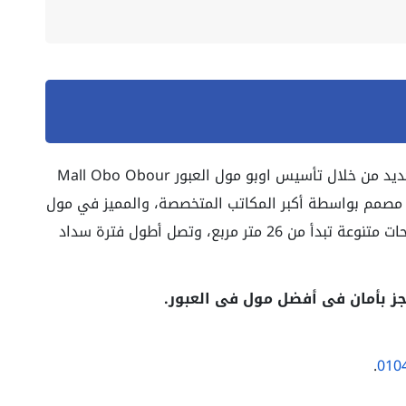
شركة متواضع جروب للتطوير العقاري تبدع من جديد من خلال تأسيس اوبو مول العبور Mall Obo Obour
أنه مصمم بواسطة أكبر المكاتب المتخصصة، والمميز في مول
اوبو العبور أنه يضم وحدات إدارية وتجارية بمساحات متنوعة تبدأ من 26 متر مربع، وتصل أطول فترة سداد
ز بأمان فى أفضل مول فى العبور.
.
010