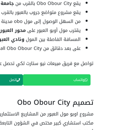
يقع Obo Obour City بالقرب من
جامعة 
يقع مشروع متواضع جروب بالعبور بالقرب
من السهل الوصول إلى مول obo مدينة العبور من
يقترب مول أوبو العبور على
محور العبور
المسافة الفاصلة بين المول
ونادي العبو
على بعد دقائق من Mall Obo Obour City تقع
تواصل مع فريق مبيعات نيو ستارت لكي تحصل عل
واتساب
اتصل
تصميم Obo Obour City
مشروع اوبو مول العبور من المشاريع الاستثماري
مكتب استشاري كبير مختص في الشؤون التابعة لل