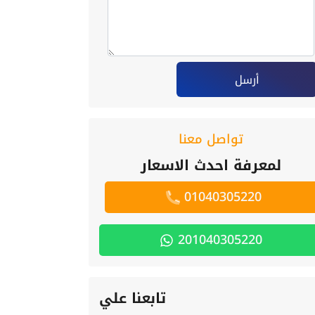
أرسل
تواصل معنا
لمعرفة احدث الاسعار
01040305220
201040305220
تابعنا علي