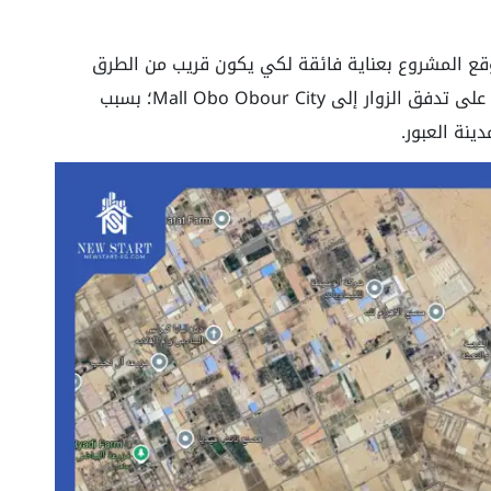
قع المشروع بعناية فائقة لكي يكون قريب من الطرق
والمحاور الرئيسة، مما سيؤثر ذلك بشكل إيجابي على تدفق الزوار إلى Mall Obo Obour City؛ بسبب
نة العبور.