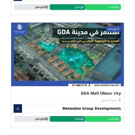
واتساب
اتصل
البورشور
0 وحدات
GDA Mall Obour city
مدينة العبور
Metwadee Group Developments
واتساب
اتصل
البورشور