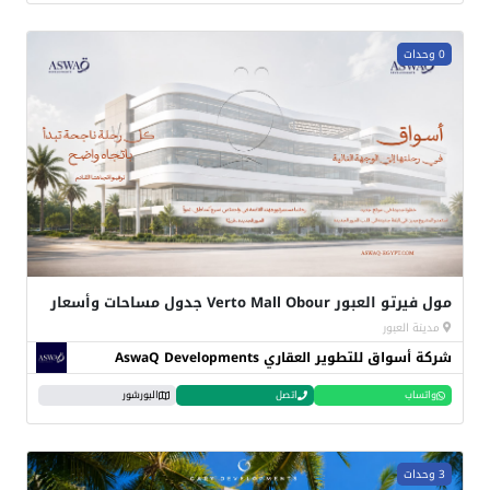
0 وحدات
مول فيرتو العبور Verto Mall Obour جدول مساحات وأسعار
مدينة العبور
شركة أسواق للتطوير العقاري AswaQ Developments
واتساب
اتصل
البورشور
3 وحدات