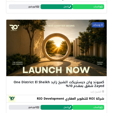
واتساب
اتصل
البورشور
0 وحدات
كمبوند وان ديستريكت الشيخ زايد One District El Sheikh
Zayed شقق بمقدم 10%
الشيخ زايد
شركة ROI للتطوير العقاري RIO Development
واتساب
اتصل
البورشور