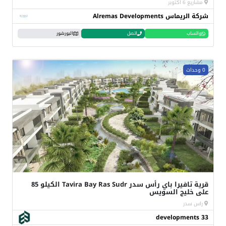
مشاريع 6 أكتوبر
شركة الريماس Alremas Developments
واتساب
اتصل
البورشور
0 وحدات
قرية تافيرا باي رأس سدر Tavira Bay Ras Sudr الكيلو 85
على خليج السويس
راس سدر
33 developments