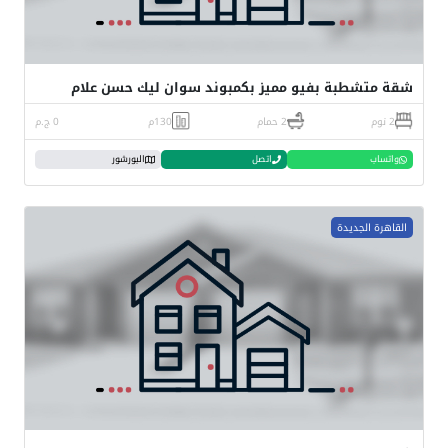
شقة متشطبة بفيو مميز بكمبوند سوان ليك حسن علام
2 نوم
2 حمام
130م
0 ج.م
واتساب
اتصل
البورشور
القاهرة الجديدة