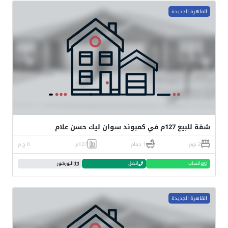
القاهرة الجديدة
شقة للبيع 127م في كمبوند سوان ليك حسن علام
2 نوم
1 حمام
127م
0 ج.م
واتساب
اتصل
البورشور
القاهرة الجديدة