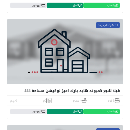
واتساب
اتصل
البورشور
القاهرة الجديدة
فيلا للبيع كمبوند هايد بارك اميز لوكيشن مساحة 444
5 نوم
4 حمام
0م
0 ج.م
واتساب
اتصل
البورشور