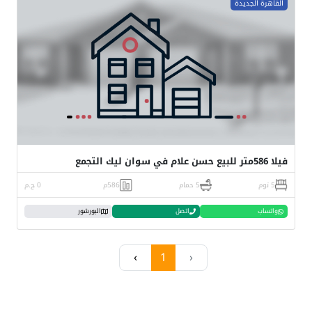
القاهرة الجديدة
فيلا 586متر للبيع حسن علام في سوان ليك التجمع
5 نوم
5 حمام
586م
0 ج.م
واتساب
اتصل
البورشور
›
1
‹