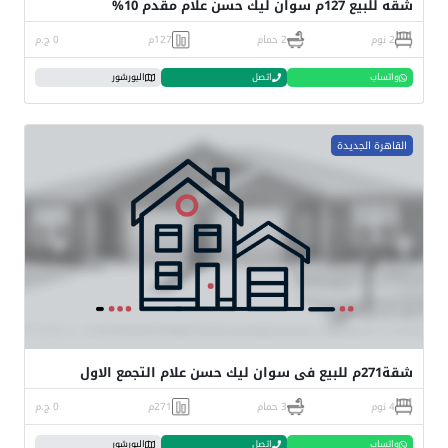
شقه للبيع 127م سوان ليك حسن علام مقدم 10%
2 نوم
2 حمام
127م
0 ج.م
واتساب
اتصل
البورشور
القاهرة الجديدة
شقة271م للبيع فى سوان ليك حسن علام التجمع الاول
4 نوم
3 حمام
271م
0 ج.م
واتساب
اتصل
البورشور