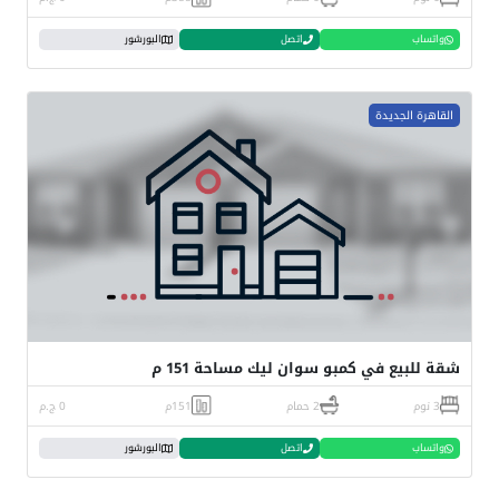
واتساب
اتصل
البورشور
القاهرة الجديدة
شقة للبيع في كمبو سوان ليك مساحة 151 م
3 نوم
2 حمام
151م
0 ج.م
واتساب
اتصل
البورشور