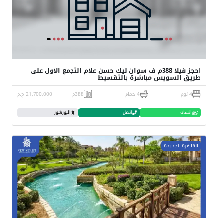
احجز فيلا 388م ف سوان ليك حسن علام التجمع الاول على
طريق السويس مباشرة بالتقسيط
4 نوم
4 حمام
388م
21,700,000 ج.م
واتساب
اتصل
البورشور
القاهرة الجديدة