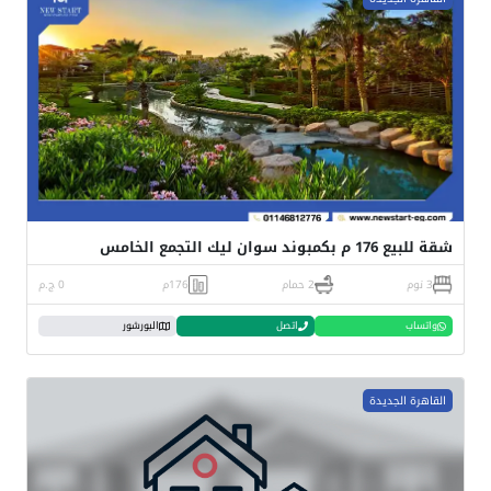
شقة للبيع 176 م بكمبوند سوان ليك التجمع الخامس
3 نوم
2 حمام
176م
0 ج.م
واتساب
اتصل
البورشور
القاهرة الجديدة