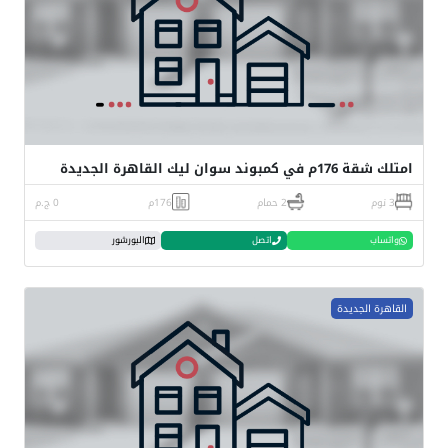
امتلك شقة 176م في كمبوند سوان ليك القاهرة الجديدة
3 نوم
2 حمام
176م
0 ج.م
واتساب
اتصل
البورشور
القاهرة الجديدة