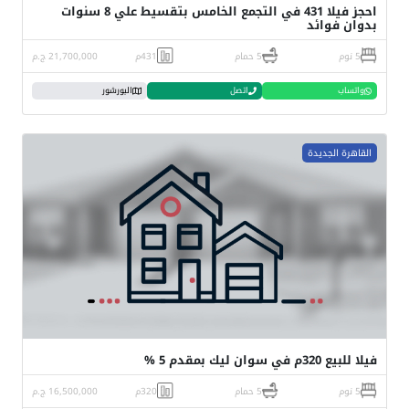
احجز فيلا 431 في التجمع الخامس بتقسيط علي 8 سنوات
بدوان فوائد
5 نوم
5 حمام
431م
21,700,000 ج.م
واتساب
اتصل
البورشور
القاهرة الجديدة
فيلا للبيع 320م في سوان ليك بمقدم 5 %
5 نوم
5 حمام
320م
16,500,000 ج.م