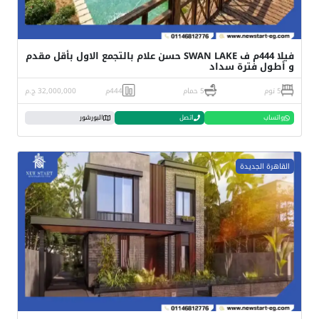
فيلا 444م ف SWAN LAKE حسن علام بالتجمع الاول بأقل مقدم
و أطول فترة سداد
5 نوم
5 حمام
444م
32,000,000 ج.م
واتساب
اتصل
البورشور
القاهرة الجديدة