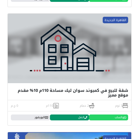
القاهرة الجديدة
شقة للبيع في كمبوند سوان ليك مساحة 110م 10% مقدم
موقع مميز
3 نوم
2 حمام
110م
0 ج.م
واتساب
اتصل
البورشور
القاهرة الجديدة