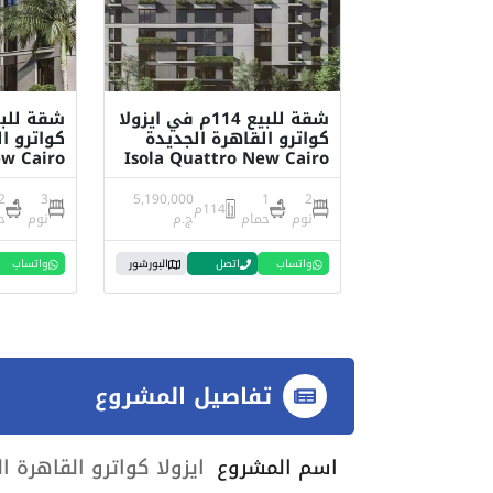
شقة للبيع 114م في ايزولا
كواترو القاهرة الجديدة
كواترو ا
ew Cairo
Isola Quattro New Cairo
2
3
5,190,000
1
2
114م
نوم
حمام
ج.م
نوم
ح
واتساب
اتصل
البورشور
واتساب
تفاصيل المشروع
اسم المشروع
ايزولا كواترو القاهرة الجديدة o New Cairo