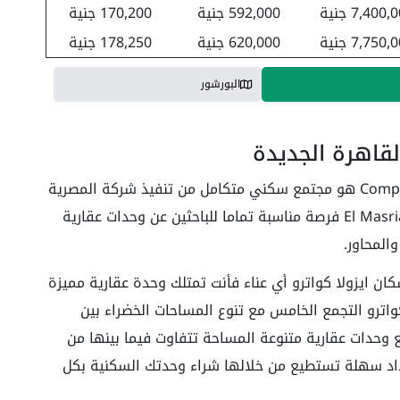
7,400 جنية
592,000 جنية
170,200 جنية
7,750 جنية
620,000 جنية
178,250 جنية
البورشور
لقاهرة الجديدة
ايزولا كواترو Compound Isola Quattro New Cairo هو مجتمع سكني متكامل من تنفيذ شركة المصرية
جروب للتطوير العقاري El Masria Group Development فرصة مناسبة تماما للباحثين عن وحدات عقارية
المحاور.
ان ايزولا كواترو أي عناء فأنت تمتلك وحدة عقارية مميزة
كواترو التجمع الخامس مع تنوع المساحات الخضراء بين
ع وحدات عقارية متنوعة المساحة تتفاوت فيما بينها من
د سهلة تستطيع من خلالها شراء وحدتك السكنية بكل