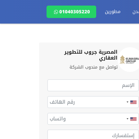
دن
مطورين
01040305220
المصرية جروب للتطوير
العقاري
تواصل مع مندوب الشركة