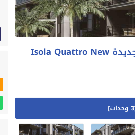
ايزولا كواترو القاهرة الجديدة Isola Quattro New