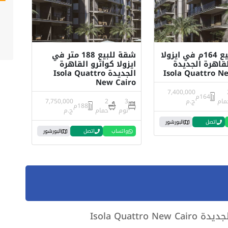
شقة للبيع 164م في ايزولا
شقة للبيع 188 متر في
لقاهرة الجديدة
ايزولا كواترو القاهرة
Isola Quattro N
الجديدة Isola Quattro
New Cairo
7,400,000
164م
مام
ج.م
3
2
7,750,000
188م
نوم
حمام
ج.م
اتصل
البورشور
واتساب
اتصل
البورشور
Isola Quattr