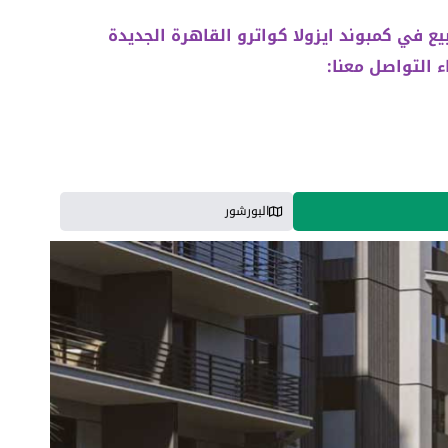
يع في كمبوند ايزولا كواترو القاهرة الجديدة
البورشور