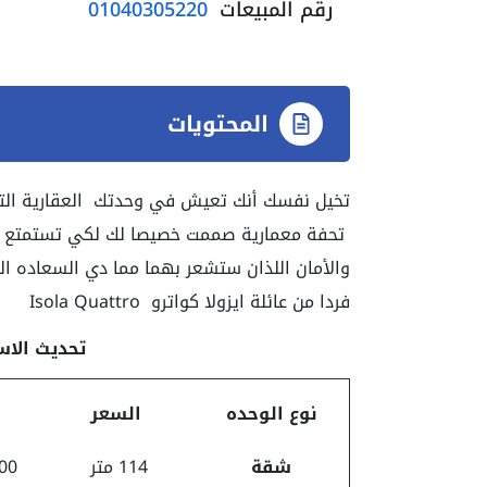
رقم المبيعات
01040305220
المحتويات
تخيل نفسك أنك تعيش في وحدتك العقارية التي 
تحفة معمارية صممت خصيصا لك لكي تستمتع بك
والأمان اللذان ستشعر بهما مما دي السعاده ال
فردا من عائلة ايزولا كواترو Isola Quattro
تحديث الاسعار ب
نوع الوحده
السعر
شقة
114 متر
,000