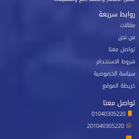
ابط سريعة
لات
نحن
صل معنا
ط الاستخدام
اسة الخصوصية
طة الموقع
اصل معنا
01040305220
201040305220