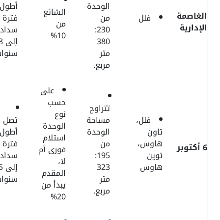
الوحدة
أطول
الشائع
لغاصمة
فلل
من
فترة
من
لإدارية
230:
سداد
10%
380
إلى 8
متر
سنوات
مربع.
على
حسب
تتراوح
نوع
فلل،
مساحة
تصل
الوحدة
تاون
الوحدة
أطول
استلام
هاوس،
من
فترة
وبر
فورى أم
توين
195:
سداد
لا،
هاوس
323
إلى 5
المقدم
متر
سنوات
يبدأ من
مربع.
20%