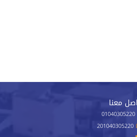
صل معنا
01040305220
201040305220