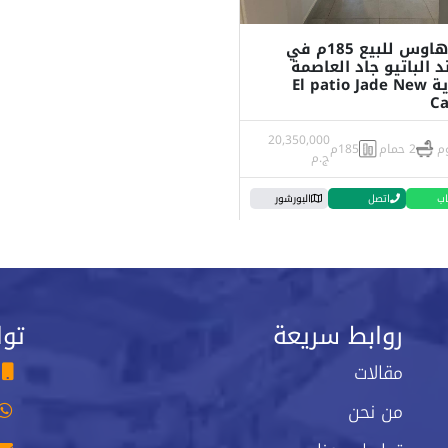
تاون هاوس للبيع 185م في
د الباتيو جاد العاصمة
الإدارية El patio Jade New
Ca
20,350,000
2 حمام
185م
ج.م
اب
اتصل
البورشور
روابط سريعة
توا
مقالات
من نحن