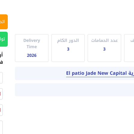
اتص
توا
ف
عدد الحمامات
الدور الكام
Delivery
Time
3
3
أر
2026
في
El pa