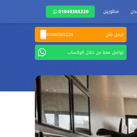
دن
مطورين
01040305220
اتصل الأن
01040305220
تواصل معنا من خلال الواتساب