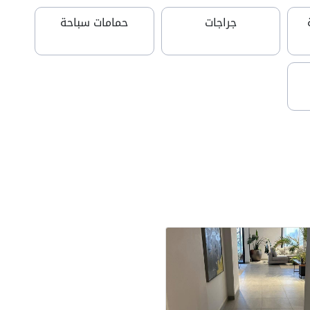
جراجات
حمامات سباحة