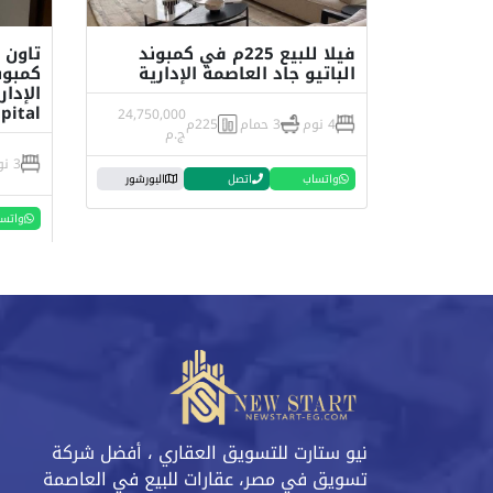
فيلا للبيع 225م في كمبوند
الباتيو جاد العاصمة الإدارية
كمبون
pital
24,750,000
4 نوم
3 حمام
225م
ج.م
3 نوم
واتساب
اتصل
البورشور
واتس
نيو ستارت للتسويق العقاري ، أفضل شركة
تسويق في مصر، عقارات للبيع في العاصمة