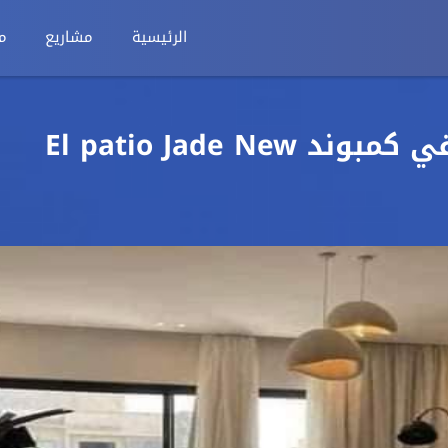
الرئيسية
مشاريع
م
توين هاوس 210م للبيع في كمبوند El patio Jade New