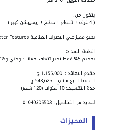
مساحة التوين : 210 متر
يتكون من :
( 4 غرف + 3حمام + مطبخ + ريسيبشن كبير )
بفيو مميز علي البحيرات الصناعية Water Features
انظمة السداد:-
بمقدم 5% فقط تقدر تتعاقد معانا دلوقتي وهتقسط الباقي علي 10 سنين
مقدم التعاقد :
1,155,000
ج
القسط الربع سنوي :
548,625
ج
مدة التقسيط: 10 سنوات (120 شهر)
للمزيد من التفاصيل : 01040305503
المميزات