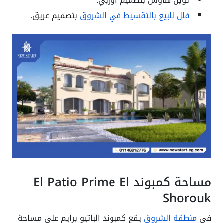
توين هاوس بتصميم أوربي.
فلل للبيع بالتقسيط في الشروق
بتصميم عريق.
مساحة كمبوند El Patio Prime El
Shorouk
فى
منطقة الشروق
يقع كمبوند الباتيو برايم على مساحة