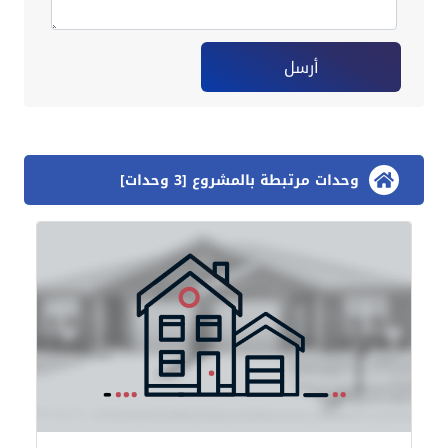
أرسل
وحدات مرتبطة بالمشروع [3 وحدات]