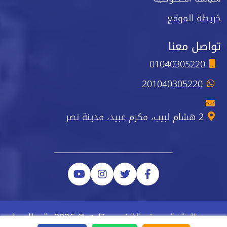
خريطة الموقع
تواصل معنا
01040305220
201040305220
2 هشام لبيب، مكرم عبيد، مدينة نصر
جميع الحقوق محفوظة نيو ستارت © 2026 رقم السجل