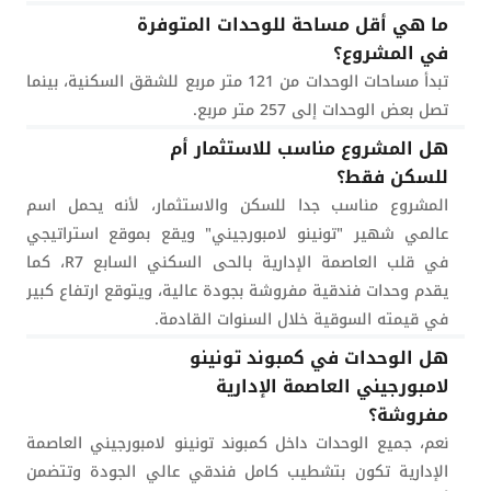
ما هي أقل مساحة للوحدات المتوفرة
في المشروع؟
تبدأ مساحات الوحدات من 121 متر مربع للشقق السكنية، بينما
تصل بعض الوحدات إلى 257 متر مربع.
هل المشروع مناسب للاستثمار أم
للسكن فقط؟
المشروع مناسب جدا للسكن والاستثمار، لأنه يحمل اسم
عالمي شهير "تونينو لامبورجيني" ويقع بموقع استراتيجي
في قلب العاصمة الإدارية بالحى السكني السابع R7، كما
يقدم وحدات فندقية مفروشة بجودة عالية، ويتوقع ارتفاع كبير
في قيمته السوقية خلال السنوات القادمة.
هل الوحدات في كمبوند تونينو
لامبورجيني العاصمة الإدارية
مفروشة؟
نعم، جميع الوحدات داخل كمبوند تونينو لامبورجيني العاصمة
الإدارية تكون بتشطيب كامل فندقي عالي الجودة وتتضمن