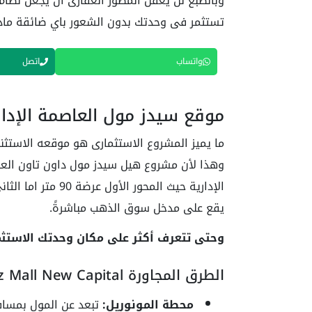
وبالطبع لن يغفل المطور العقارى ان يجعل نظام
تستثمر فى وحدتك بدون الشعور باي ضائقة ماد
واتساب
اتصل
موقع سيدز مول العاصمة الإدارية ydz Mall New Capital
ما يميز المشروع الاستثمارى هو موقعه الاستثنا
وهذا لأن مشروع هيل سيدز مول داون تاون العاص
يقع على مدخل سوق الذهب مباشرةً.
وحتى تتعرف أكثر على مكان وحدتك الاستثمار
الطرق المجاورة HillSydz Mall New Capital:
محطة المونوريل:
تبعد عن المول بمسافة تصل