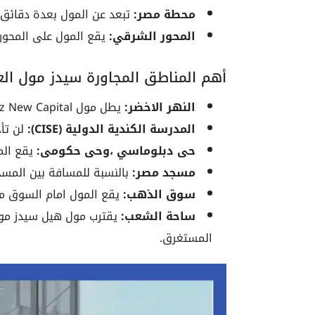
محطة مصر:
تبعد عن المول بعدة دقائق.
المحور الشرقي:
يقع المول على المحور 
أهم المناطق المجاورة سيدز مول العاصمة الإدارية apital
النهر الاخضر:
يطل مول HillSydz New Capital، على النهر الخضر وهذا ما يميز المشروع.
المدرسة الكندية الدولية (CISE):
لن تأ
حى دبلوماسي ،وحى حكومى:
يقع الم
مسجد مصر:
بالنسبة للمسافة بين الم
سوق الذهب:
يقع المول امام السوق مم
ساحة الشعب:
يقترب مول هيل سيدز مول
المستغرق.