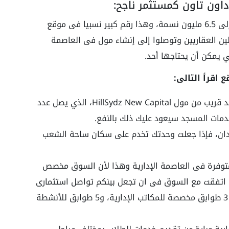
اون تاون كمستثمر ناجح:
وصلت نسبة عدد السكان في العاصمة الادراية إلى 6.5 مليون نسمة، وهذا رقم كبير نسبيا فى موقع
لين العقاريين وتوصلوا إلى إنشاء مول فى العاصمة
ي يمكن أن يحتاجها أحد.
 اقرأ التالى:
كما ذكرنا سابقا فى المسجد قريب من مول HillSydz New Capital، الذي يصل عدد
دمات المسجد سيعود عليك ذلك بالنفع.
 مساحتها الى 16 فدان، فإذا جعلت وحدتك تخدم على سكان ساحة الشعب
متوفرة فى العاصمة الإدارية وهذا لأن السوق مخصص
ذا اتفقت مع السوق فى ان تجعل بينكم تواصل استثمارى
في8.300 متر ويتكون من 8 طوابق من بينها 3 طوابق مخصصة للمكاتب الإدارية، و5 طوابق للأنشطة