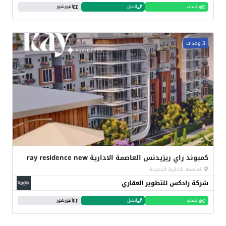
واتساب
اتصل
البورشور
3 وحدات
كمبوند راي ريزيدنس العاصمة الادارية ray residence new
العاصمة الادارية الجديدة
شركة رادكس للتطوير العقاري
واتساب
اتصل
البورشور