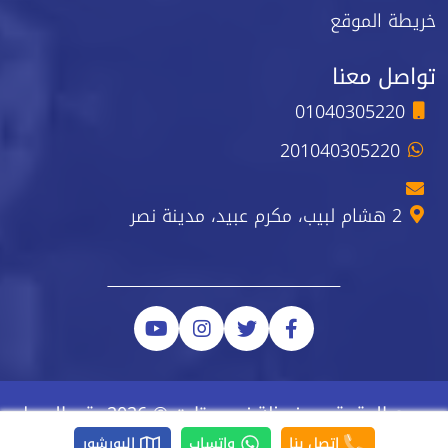
خريطة الموقع
تواصل معنا
01040305220
201040305220
2 هشام لبيب، مكرم عبيد، مدينة نصر
جميع الحقوق محفوظة نيو ستارت © 2026 رقم السجل
الضريبي 223-743-723
اتصل بنا
واتساب
البورشور