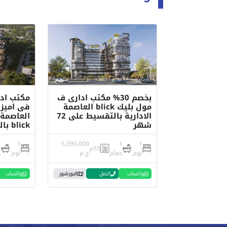
بخصم 30% مكتب ادارى ف
مول بليك blick العاصمة
فى اميز
الادارية بالتقسيط على 72
العاصمة 
شهر
blick بالتقسيط
1
1
5,390,000
1
1
55م
نوم
حمام
ج.م
نوم
ح
واتساب
اتصل
البورشور
واتساب