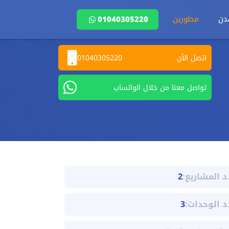
دن
مطورين
01040305220
اتصل الأن
01040305220
تواصل معنا من خلال الواتساب
د المشاريع:
2
د الوحدات:
3