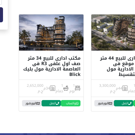
مكتب ادارى للبيع 44 متر
مكتب ادارى للبيع 34 متر
 موقع فى
صف اول علفى R3 فى
الادارية مول
العاصمة الادارية مول بليك
Blick
2,652,000
1
1
3,300,000
44م
34م
مام
ج.م
نوم
حمام
ج.م
اتصل
البورشور
واتساب
اتصل
البورشور