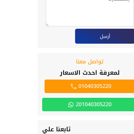
أرسل
تواصل معنا
لمعرفة احدث الاسعار
01040305220
201040305220
تابعنا علي