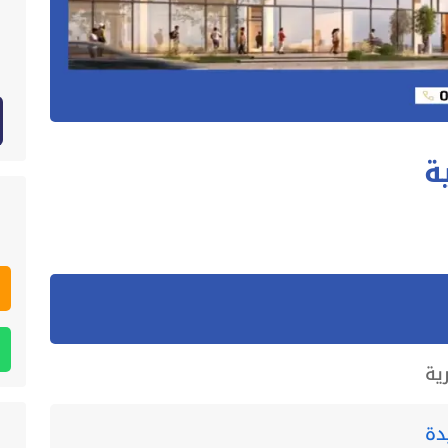
ة
ية
دة