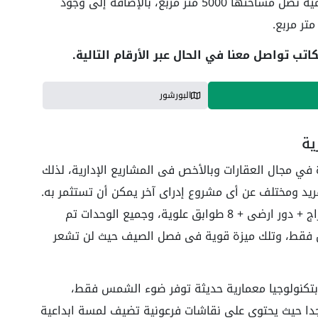
مول نيبو العاصمة الإدارية يطل على حديقة امامية تصل مساحتها 5000 متر مربع، بالإضافة إلى وجود
ب تواصل معنا في الحال عبر الأرقام التالية.
البورشور
ية
 في مجال العقارات وبالأخص فى المشاريع الإدارية، لذلك
ريد ومختلف عن أى مشروع إدراى آخر يمكن أن تستثمر به.
فمشروع Gedico Developments يتكون من جراج + دور ارضى + 8 طوابق علوية، وجميع الوحدات تم
 فقط، وتلك ميزة قوية فى فصل الصيف حيث لن تشعر
 بتكنولوجيا معمارية حديثة توفر ضوء الشمس فقط،
جدا حيث يحتوى على نقاشات فرعونية تضيف لمسة ابداعية