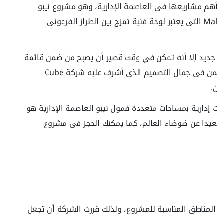
أهم مشاريعها فى العاصمة الإدارية، وهو مشروع نيبو
العاصمة الإدارية الجديدة Mall Nebu New Capital التى يعتبر لوحة فنية تمزج بين الطراز الفرعونى
ع جديد إلا أنه تمكن في وقت قصير أن يصبح من ضمن قائمة
أفضل المشاريع فى مصر الجديدة، والسر هنا يكمن فى جمال التصميم الذي أشرف عليه شركة Cube
.
إدارية بمساحات متعددة فمول نيبو العاصمة الإدارية هو
بعيدا عن ضوضاء العالم، كما يمكنك الحجز فى مشروع
Gedico Developm أنها تختار المناطق المناسبة للمشروع، ولذلك قررت الشركة أن تجعل