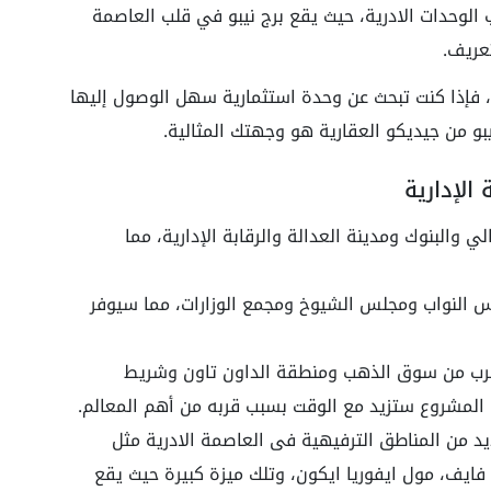
Nebu  مميز جدا يناسب الوحدات الادرية، حيث يقع برج نيبو في قلب العاصمة
تعريف.
فمول نيبو العاصمة الإدارية يطل على Road 11، فإذا كنت تبحث عن وحدة استثمارية سهل الوصول إليها
و من جيديكو العقارية هو وجهتك المثالية.
 الإدارية
Mall  من الحي المالي والبنوك ومدينة العدالة والرقابة الإدارية، مما
س النواب ومجلس الشيوخ ومجمع الوزارات، مما سيوفر
لقرب من سوق الذهب ومنطقة الداون تاون وشريط
مة المشروع ستزيد مع الوقت بسبب قربه من أهم المعالم.
يد من المناطق الترفيهية فى العاصمة الادرية مثل
فايف، مول ايفوريا ايكون، وتلك ميزة كبيرة حيث يقع