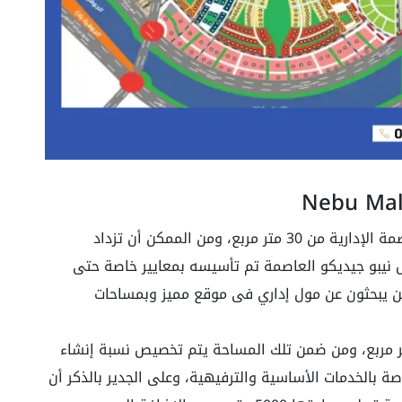
تبدأ مساحة الوحدات الإدارية في مول نيبو العاصمة الإدارية من 30 متر مربع، ومن الممكن أن تزداد
نيبو جيديكو العاصمة تم تأسيسه بمعايير خاصة حتى
ين يبحثون عن مول إداري فى موقع مميز وبمساحات
ساحة مول نيبو Mall Nebu إلى 3200 متر مربع، ومن ضمن تلك المساحة يتم تخصيص نسبة إنشاء
4% وباقى النسبة خاصة بالخدمات الأساسية والترفيهية، وعلى الجدير بالذكر أن