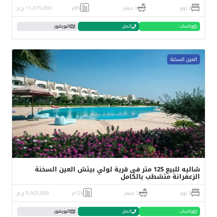
2 نوم
1 حمام
95م
11,675,000 ج.م
واتساب
اتصل
البورشور
العين السخنة
شاليه للبيع 125 متر فى قرية لولي بيتش العين السخنة
الزعفرانة متشطب بالكامل
3 نوم
2 حمام
125م
9,925,000 ج.م
واتساب
اتصل
البورشور