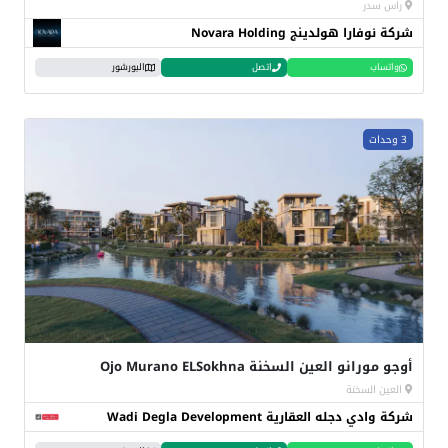
راس سدر
شركة نوفارا هولدينج Novara Holding
واتساب
اتصل
البورشور
3 وحدات
أوجو مورانو العين السخنة Ojo Murano ELSokhna
العين السخنة
شركة وادي دجله العقارية Wadi Degla Development