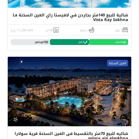
شالية للبيع 140متر بجاردن في لافيستا راي العين السخنة La
Vista Ray Sokhna
3 نوم
2 حمام
140م
11,200,000 ج.م
واتساب
اتصل
البورشور
العين السخنة
شاليه للبيع 70متر بالتقسيط فى العين السخنة قرية سولارا
solara ain elsokhna