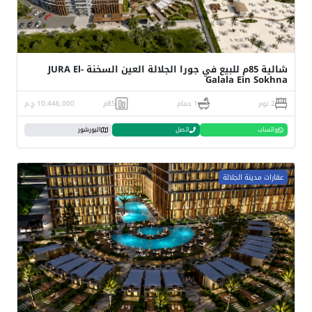
شالية 85م للبيع في جورا الجلالة العين السخنة JURA El-
Galala Ein Sokhna
2 نوم
1 حمام
85م
10,446,000 ج.م
واتساب
اتصل
البورشور
عقارات مدينة الجلالة