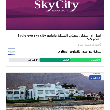
ايجل اي سكاي سيتي الجلالة Eagle eye sky city galala
مقدم 5%
عقارات مدينة الجلالة
شركة بيراميدز للتطوير العقارى
واتساب
اتصل
البورشور
3 وحدات