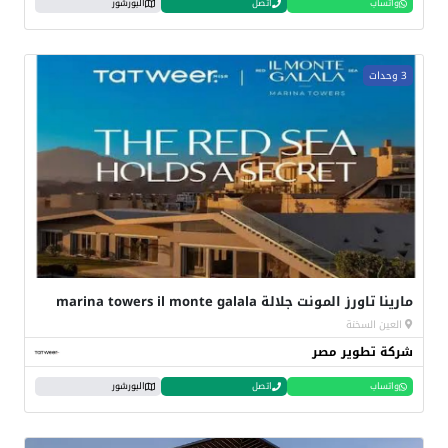
واتساب
اتصل
البورشور
3 وحدات
مارينا تاورز المونت جلالة marina towers il monte galala
العين السخنة
شركة تطوير مصر
واتساب
اتصل
البورشور