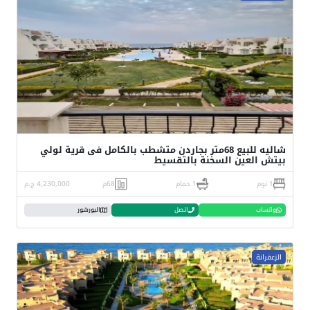
شاليه للبيع 68متر بجاردن متشطب بالكامل فى قرية لولي
بيتش العين السخنة بالتقسيط
1 نوم
1 حمام
68م
4,230,000 ج.م
واتساب
اتصل
البورشور
الزعفرانة