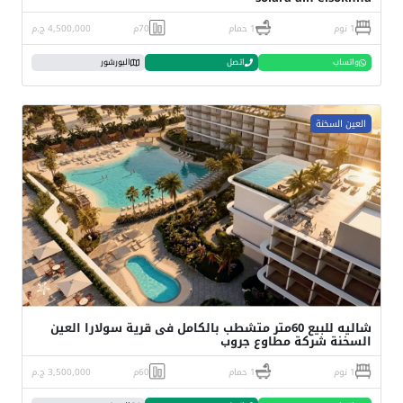
1 نوم
1 حمام
70م
4,500,000 ج.م
واتساب
اتصل
البورشور
العين السخنة
شاليه للبيع 60متر متشطب بالكامل فى قرية سولارا العين
السخنة شركة مطاوع جروب
1 نوم
1 حمام
60م
3,500,000 ج.م