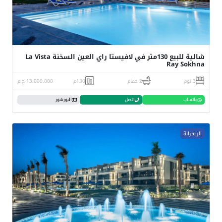
شالية للبيع 130متر في لافيستا راي العين السخنة La Vista
Ray Sokhna
3 نوم
2 حمام
130م
13,000,000 ج.م
واتساب
اتصل
البورشور
الزعفرانة