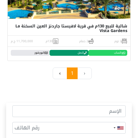
شالية للبيع 130م في قرية لافيستا جاردنز العين السخنة La
Vista Gardens
2 نوم
2 حمام
130م
11,700,000 ج.م
واتساب
اتصل
البورشور
›
1
‹