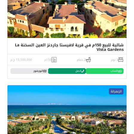
شالية للبيع 150م في قرية لافيستا جاردنز العين السخنة La
Vista Gardens
3 نوم
2 حمام
150م
13,500,000 ج.م
واتساب
اتصل
البورشور
الزعفرانة