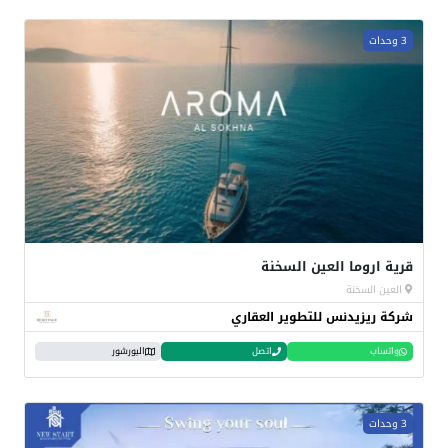
3 وحدات
قرية اروما العين السخنة
العين السخنة
شركة ريزيدنس للتطوير العقاري
واتساب
اتصل
البورشور
3 وحدات