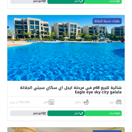
واتساب
اتصل
البورشور
عقارات مدينة الجلالة
شالية للبيع 68م في مرحلة ايجل اي سكاي سيتي الجلالة
Eagle eye sky city galala
2 نوم
1 حمام
68م
2,788,000 ج.م
واتساب
اتصل
البورشور