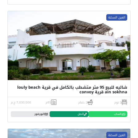
العين السخنة
شاليه للبيع 95 متر متشطب بالكامل في قرية louly beach
ain sokhna قرية convoy
2 نوم
2 حمام
95م
7,030,000 ج.م
واتساب
اتصل
البورشور
العين السخنة