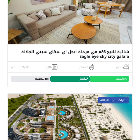
شالية للبيع 86م في مرحلة ايجل اي سكاي سيتي الجلالة
Eagle eye sky city galala
2 نوم
1 حمام
86م
3,526,000 ج.م
واتساب
اتصل
البورشور
عقارات مدينة الجلالة