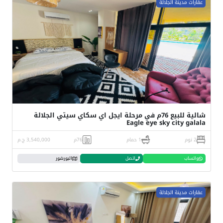
عقارات مدينة الجلالة
شالية للبيع 76م في مرحلة ايجل اي سكاي سيتي الجلالة
Eagle eye sky city galala
2 نوم
1 حمام
76م
3,540,000 ج.م
واتساب
اتصل
البورشور
عقارات مدينة الجلالة