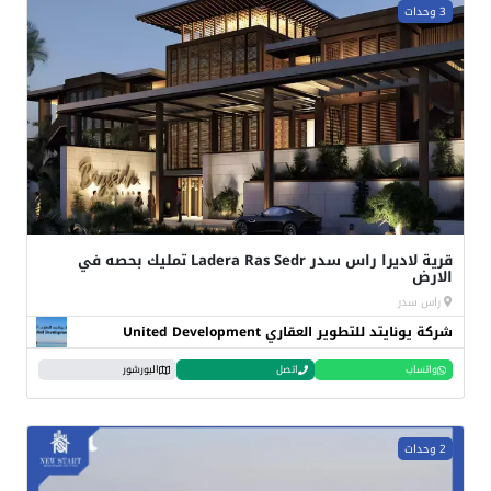
3 وحدات
قرية لاديرا راس سدر Ladera Ras Sedr تمليك بحصه في
الارض
راس سدر
شركة يونايتد للتطوير العقاري United Development
واتساب
اتصل
البورشور
2 وحدات