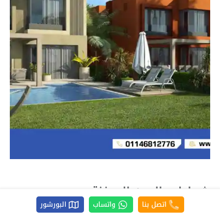
شواطئ العين السخنة
اتصل بنا
واتساب
البورشور
تتميز العين السخنة بأنها تضم العديد من الشواطئ