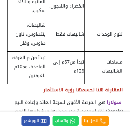
المائية واللاند
الخضراء واللاجون.
سكيب.
شاليهات،
تنوع الوحدات
شاليهات فقط
بنتهاوس، تاون
هاوس، وفلل
تبدأ من م للغرفة
مساحات
تبدأ من57م إلى
الواحدة، و105م
الشاليهات
126م
للغرفتين
المقارنة هنا تحسمها رؤية الاستثمار
سولارا
هي الفرصة الأقوى لسرعة العائد وإعادة البيع
(Resale) نظر لمحدودية عدد وحداتها وتشطيبها الفوري
وتجانسها العقاري.
اتصل بنا
واتساب
البورشور