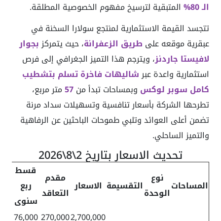
الـ 80%
المتبقية لترسيخ مفهوم الخصوصية المطلقة.
تتجسد القيمة الاستثمارية لمنتجع سولارا السخنة في
عبقرية موقعه على
طريق الزعفرانة
، حيث يتمركز
بجوار
لافيستا جاردنز
، ويترجم هذا التميز الجغرافي إلى فرص
استثمارية واعدة عبر
شاليهات فاخرة تسلم بتشطيب
كامل سوبر لوكس
وبمساحات تبدأ من
57
متر مربع،
تطرحها الشركة بأسعار تنافسية وتسهيلات سداد مرنة
تضمن أعلى العوائد وتلبي طموحات الباحثين عن الرفاهية
والتميز الساحلي.
تحديث الاسعار بتاريخ 2\8\2026
قسط
نوع
مقدم
المساحات
التقسيمة
الاسعار
ربع
الوحدة
التعاقد
سنوى
76,000
270,000
2,700,000