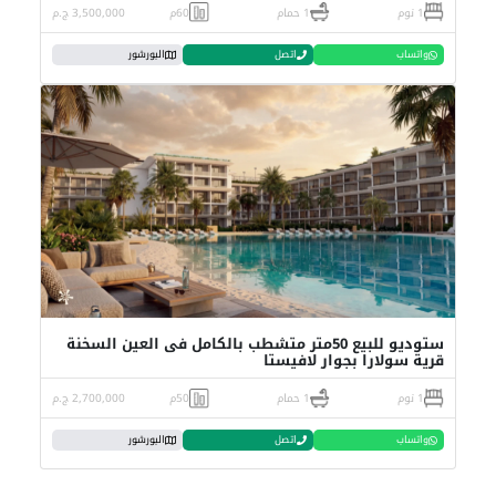
1 نوم
1 حمام
60م
3,500,000 ج.م
واتساب
اتصل
البورشور
ستوديو للبيع 50متر متشطب بالكامل فى العين السخنة
قرية سولارا بجوار لافيستا
1 نوم
1 حمام
50م
2,700,000 ج.م
واتساب
اتصل
البورشور