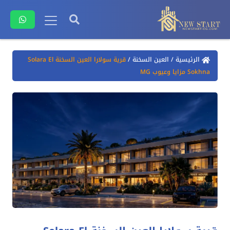
الرئيسية
/
العين السخنة
/
قرية سولارا العين السخنة Solara El
Sokhna مزايا وعيوب MG