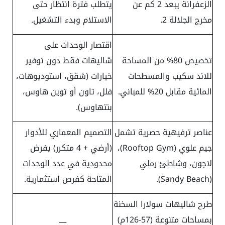
الزعفرانة يبعد 2 كم عن
يتطلب فترة انتظار حتى
مخرج الجلالة 2.
الاستلام وبدء التشغيل.
اقتصار الوحدات على
تخصيص 80% من المساحة
شاليهات فقط دون توفير
للاند سكيب والمسطحات
خيارات (شقق، استوديوهات،
المائية مقابل 20% للمباني.
فلل، تاون أو توين هاوس،
بنتهاوس).
عناصر ترفيهية حصرية تشمل
التصميم المعماري للأدوار
جيم علوي (Rooftop Gym)،
(أرضي + 4 متكرر) يفرض
لاجون، وشاطئ رملي
محدودية في عدد الوحدات
(Sandy Beach).
المتاحة كفرص استثمارية.
طرح شاليهات سولارا السخنة
بمساحات متنوعة (57-126م)
—