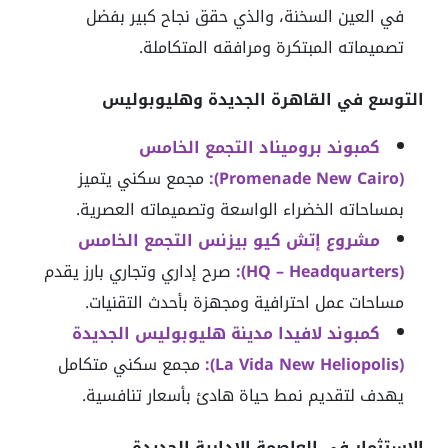
في العين السخنة، والذي حقق نجاح كبير بفضل
تصميماته المبتكرة ومرافقه المتكاملة.
التوسع في القاهرة الجديدة وهليوبوليس
كمبوند بروميناد التجمع الخامس
(Promenade New Cairo):
مجمع سكني يتميز
بمساحاته الخضراء الواسعة وتصميماته العصرية.
مشروع إتش كيو بيزنس التجمع الخامس
(HQ – Headquarters):
صرح إداري وتجاري بارز يقدم
مساحات عمل احترافية ومجهزة بأحدث التقنيات.
كمبوند لافيدا مدينة هليوبوليس الجديدة
(La Vida New Heliopolis):
مجمع سكني متكامل
يهدف لتقديم نمط حياة هادئ بأسعار تنافسية.
الاستثمار في العاصمة الإدارية الجديدة