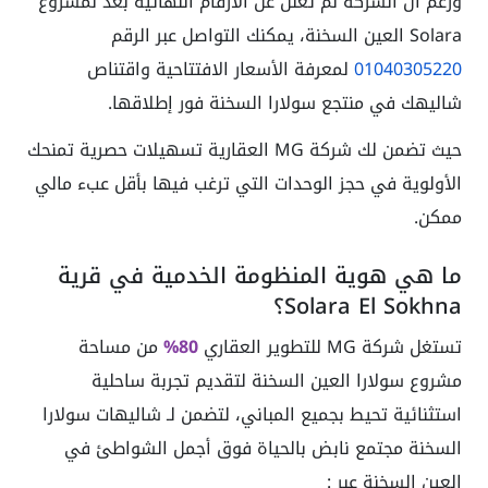
ورغم أن الشركة لم تعلن عن الأرقام النهائية بعد لمشروع
Solara العين السخنة، يمكنك التواصل عبر الرقم
01040305220
لمعرفة الأسعار الافتتاحية واقتناص
شاليهك في منتجع سولارا السخنة فور إطلاقها.
حيث تضمن لك شركة MG العقارية تسهيلات حصرية تمنحك
الأولوية في حجز الوحدات التي ترغب فيها بأقل عبء مالي
ممكن.
ما هي هوية المنظومة الخدمية في قرية
Solara El Sokhna؟
تستغل شركة MG للتطوير العقاري
80%
من مساحة
مشروع سولارا العين السخنة لتقديم تجربة ساحلية
استثنائية تحيط بجميع المباني، لتضمن لـ شاليهات سولارا
السخنة مجتمع نابض بالحياة فوق أجمل الشواطئ في
العين السخنة عبر :