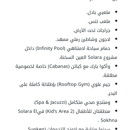
ملعبي بادل.
ملعب تنس.
جراجات تحت الأرض.
لاجون وشاطئ رملي ممهد.
حمام سباحة لامتناهي (Infinity Pool) داخل
مشروع Solara العين السخنة.
وأكوا بارك مع كبائن (Cabanas) خاصة لخصوصية
مطلقة.
جيم علوي (Rooftop Gym) بإطلالة كاملة على
البحر.
ومنتجع صحي متكامل (Spa & Jacuzzi).
منطقتان للأطفال (2 Kid’s Area) فيSolara El
Sokhna .
سينما منزلية مع لاونج للتجمعات (Sunken