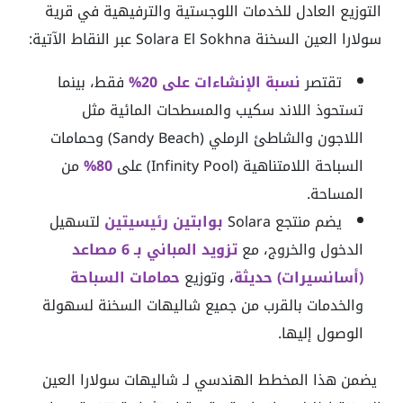
التوزيع العادل للخدمات اللوجستية والترفيهية في قرية
سولارا العين السخنة Solara El Sokhna عبر النقاط الآتية:
تقتصر
نسبة الإنشاءات على 20%
فقط، بينما
تستحوذ اللاند سكيب والمسطحات المائية مثل
اللاجون والشاطئ الرملي (Sandy Beach) وحمامات
السباحة اللامتناهية (Infinity Pool) على
80%
من
المساحة.
يضم منتجع Solara
بوابتين رئيسيتين
لتسهيل
الدخول والخروج، مع
تزويد المباني بـ 6 مصاعد
(أسانسيرات) حديثة
، وتوزيع
حمامات السباحة
والخدمات بالقرب من جميع شاليهات السخنة لسهولة
الوصول إليها.
يضمن هذا المخطط الهندسي لـ شاليهات سولارا العين