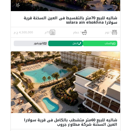
شاليه للبيع 70متر بالتقسيط فى العين السخنة قرية
سولارا solara ain elsokhna
1 نوم
1 حمام
70م
4,500,000 ج.م
واتساب
اتصل
البورشور
شاليه للبيع 60متر متشطب بالكامل فى قرية سولارا
العين السخنة شركة مطاوع جروب