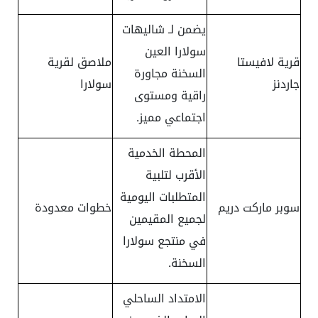
يضمن لـ شاليهات
سولارا العين
قرية لافيستا
ملاصق لقرية
السخنة مجاورة
جاردنز
سولارا
راقية ومستوى
اجتماعي مميز.
المحطة الخدمية
الأقرب لتلبية
المتطلبات اليومية
سوبر ماركت دريم
خطوات معدودة
لجميع المقيمين
في منتجع سولارا
السخنة.
الامتداد الساحلي