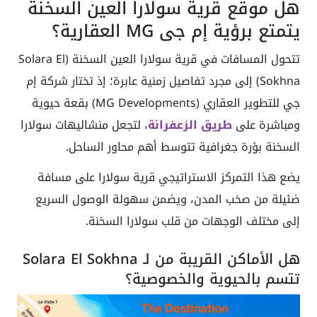
هل موقع قرية سولارا العين السخنة
يتمتع برؤية إم جي MG العقارية؟
تتحول المسافات في قرية سولارا العين السخنة (Solara El
Sokhna) إلى مجرد تفاصيل زمنية عابرة؛ إذ تختار شركة إم
جي للتطوير العقاري (MG Developments) بقعة حيوية
ومباشرة على
طريق الزعفرانة
، لتجعل منشاليهات سولارا
السخنة بؤرة جغرافية تتوسط أهم محاور الساحل.
يضع هذا التمركز الاستراتيجي قرية سولارا على مسافة
ضئيلة من صخب المدن، ويضمن سهولة الوصول السريع
إلى مختلف الوجهات من قلب سولارا السخنة.
هل الأماكن القريبة من لـ Solara El Sokhna
تتسم بالحيوية والخصوصية؟