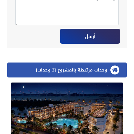
أرسل
وحدات مرتبطة بالمشروع [3 وحدات]