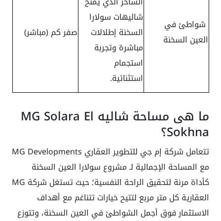
الساحر الذي يمنح
شاليهات سولارا
شواطئ في
السخنة إطلالات
صفر كم (مباشر)
العين السخنة
مباشرة وتجربة
استجمام
استثنائية.
ما هى مساحة شاليه MG Solara El
Sokhna؟
تتعامل شركة إم جي للتطوير العقاري MG Developments
مع المساحة الإجمالية لـ مشروع سولارا العين السخنة
كأداة مرنة لتحقيق الراحة النفسية؛ حيث تستغل شركة MG
العقارية كل متر مربع لتتيح خيارات تتناغم مع أهداف
الاستثمار فوق أجمل الشواطئ في العين السخنة، وتتوزع