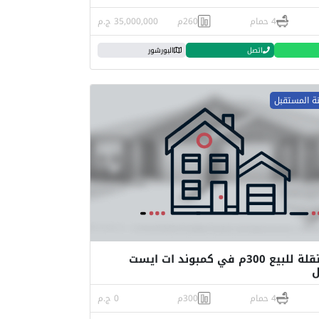
4 حمام
260م
35,000,000 ج.م
اتصل
البورشور
نة المستقبل
فيلا مستقلة للبيع 300م في كمبوند ات ايست
ل
4 حمام
300م
0 ج.م