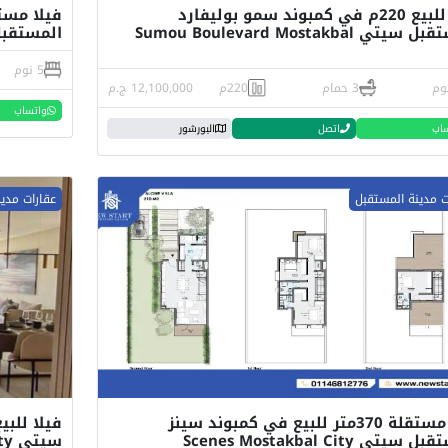
فيلا للبيع 220م في كمبوند سمو بوليفارد
المستقبل سيتي Sumou Boulevard Mostakbal
المستقب
5 نوم
3 حمام
220م
12,100,000 ج.م
واتساب
اب
اتصل
البورشور
ت مدينة المستقبل
عقارات مدي
فيلا مستقلة 370متر للبيع في كمبوند سينز
سيتي Scenes Mostakbal City
سيتي the 101 mostakbal city