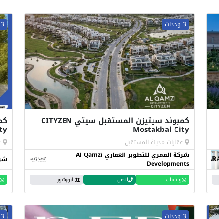
3 وحدات
3 وحدات
كمبوند سيتيزن المستقبل سيتي CITYZEN
ty
Mostakbal City
عقارات مدينة المستقبل
ع
شركة القمزي للتطوير العقاري Al Qamzi
شرك
Developments
واتساب
اتصل
البورشور
3 وحدات
3 وحدات