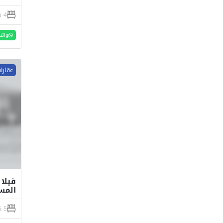
4 نوم
واتس
عقارا
المس
5 نوم