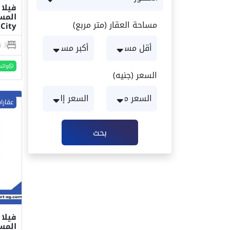
مساحة العقار (متر مربع)
City
3 نوم
واتس
السعر (جنيه)
عقارا
بحث
المستقبل 