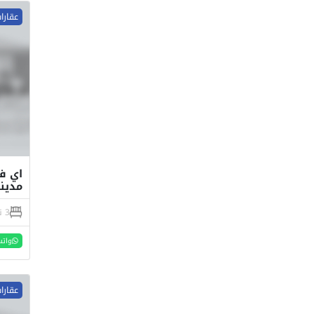
عقارا
مدين
3 نوم
واتس
عقارا