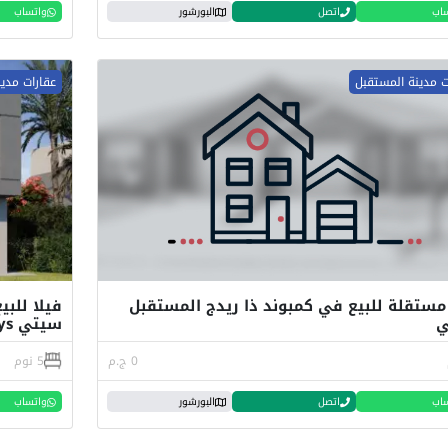
اب
اتصل
البورشور
واتساب
ت مدينة المستقبل
عقارات مدي
مستقلة للبيع في كمبوند ذا ريدج المستقبل
ي
سيتي Compound The Valleys
0 ج.م
5 نوم
اب
اتصل
البورشور
واتساب