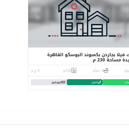
 فيلا بجاردن بكمبوند البوسكو القاهرة
ة مساحة 230 م
3 حمام
230م
0 ج.م
اب
اتصل
البورشور