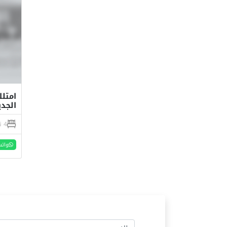
امتلك
الجديد
4 نوم
واتس