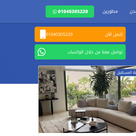
دن
مطورين
01040305220
اتصل الأن
01040305220
تواصل معنا من خلال الواتساب
نة المستقبل