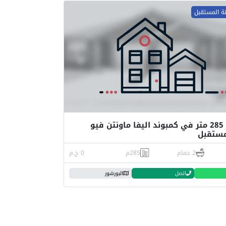
نة المستقبل
فلا للبيع 285 متر في كمبوند اليفا ماونتن فيو
مستقبل
2 حمام
285م
0 ج.م
اتصل
البورشور