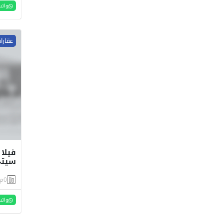
واتس
عقارا
فيلا 
سيت
0م
واتس