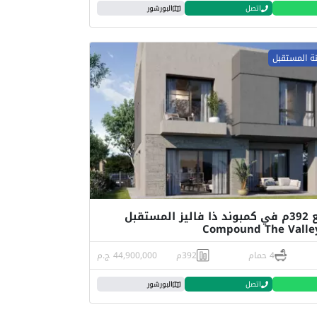
اتصل
البورشور
نة المستقبل
فيلا للبيع 392م في كمبوند ذا فاليز المستقبل
4 حمام
392م
44,900,000 ج.م
اتصل
البورشور