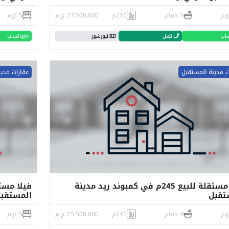
5 حمام
210م
27,500,000 ج.م
5 نوم
اب
اتصل
البورشور
واتساب
ت مدينة المستقبل
عقارات مدي
فيلا مستقلة للبيع 245م في كمبوند ريد مدينة
تقبل
المستقب
4 حمام
245م
25,500,000 ج.م
5 نوم