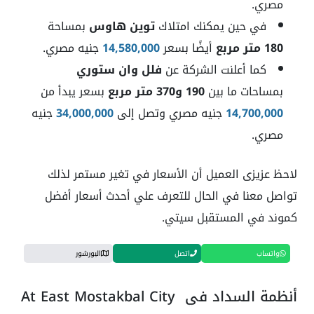
مصري.
في حين يمكنك امتلاك
توين هاوس
بمساحة
180 متر مربع
أيضًا بسعر
14,580,000
جنيه مصري.
كما أعلنت الشركة عن
فلل وان ستوري
بمساحات ما بين
190 و370 متر مربع
بسعر يبدأ من
14,700,000
جنيه مصري وتصل إلى
34,000,000
جنيه
مصري.
لاحظ عزيزى العميل أن الأسعار في تغير مستمر لذلك
تواصل معنا في الحال للتعرف علي أحدث أسعار أفضل
كموند في المستقبل سيتي.
واتساب
اتصل
البورشور
أنظمة السداد في At East Mostakbal City