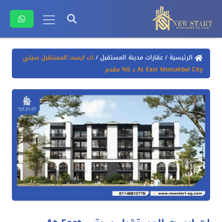
الرئيسية
/
عقارات مدينة المستقبل
/
ات ايست المستقبل سيتي
At East Mostakbal City بـ 5% مقدم