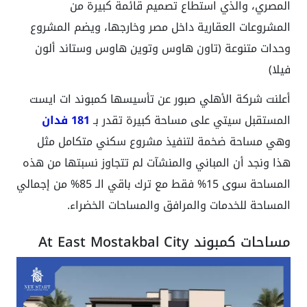
المصري، والذي استطاع تصميم قائمة كبيرة من
المشروعات العقارية داخل مصر وخارجها، ويضم المشروع
وحدات متنوعة (تاون هاوس وتوين هاوس وستاند ألون
فيلا)
أعلنت شركة الأهلي صبور عن تأسيسها كمبوند ات ايست
المستقبل سيتي على مساحة كبيرة تقدر بـ
181 فدان
وهي مساحة ضخمة لتنفيذ مشروع سكني متكامل مثل
هذا ونجد أن المباني والمنشآت لم تتجاوز نسبتها من هذه
المساحة سوى 15% فقط مع ترك باقي الـ 85% من إجمالي
المساحة للخدمات والمرافق والمساحات الخضراء.
مساحات كمبوند At East Mostakbal City