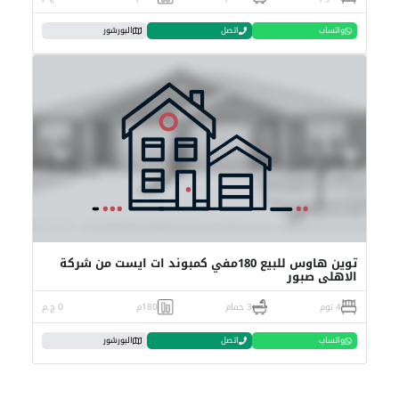
واتساب
اتصل
البورشور
توين هاوس للبيع 180مفي كمبوند ات ايست من شركة
الاهلي صبور
4 نوم
3 حمام
180م
0 ج.م
واتساب
اتصل
البورشور