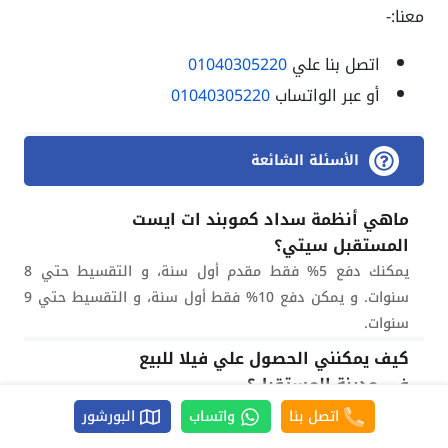
معنا:-
اتصل بنا علي
01040305220
أو عبر الواتساب
01040305220
الأسئلة الشائعة
ماهي أنظمة سداد كموبند ات ايست
المستقبل سيتي؟
يمكنك دفع 5% فقط مقدم أول سنة، و التقسيط حتي 8
سنوات. و يمكن دفع 10% فقط أول سنة، و التقسيط حتي 9
سنوات.
كيف يمكنني الحصول علي فيلا للبيع
في مدينة المستقبل؟
اسكن في كمبوند ات ايست المستقبل سيتي، الكمبوند فيلات
اتصل بنا
واتساب
البورشور
فقط. عن طريق التواصل على أرقام مبيعات شركة الاهلي