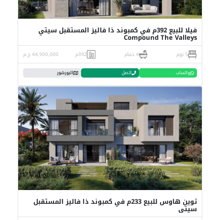
فيلا للبيع 392م في كمبوند ذا فاليز المستقبل سيتي
Compound The Valleys
5 نوم
4 حمام
392م
44,900,000 ج.م
واتساب
اتصل
البورشور
توين هاوس للبيع 233م في كمبوند ذا فاليز المستقبل
سيتي