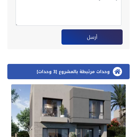
أرسل
وحدات مرتبطة بالمشروع [3 وحدات]