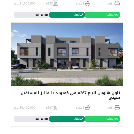
4 نوم
3 حمام
233م
31,000,000 ج.م
واتساب
اتصل
البورشور
تاون هاوس للبيع 267م في كمبوند ذا فاليز المستقبل
سيتي
4 نوم
3 حمام
267م
30,400,000 ج.م
واتساب
اتصل
البورشور