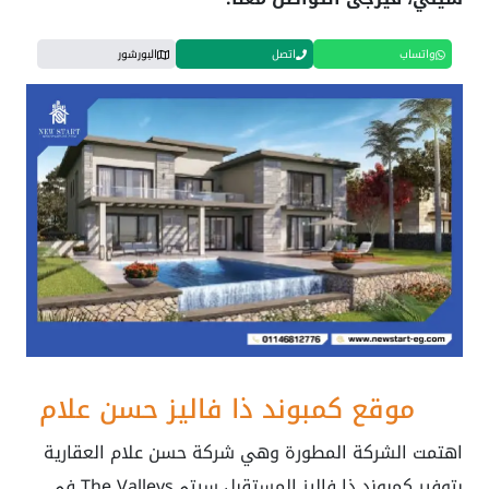
واتساب
اتصل
البورشور
موقع كمبوند ذا فاليز حسن علام
اهتمت الشركة المطورة وهي شركة حسن علام العقارية
بتوفير كمبوند ذا فاليز المستقبل سيتيThe Valleys في