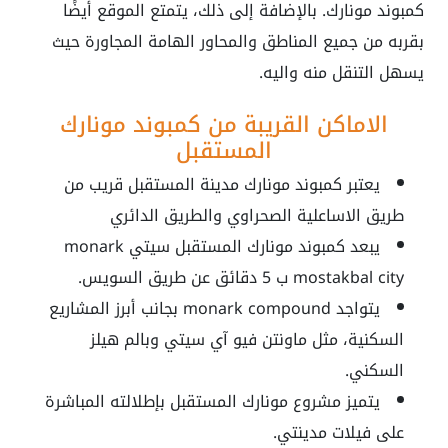
كمبوند مونارك. بالإضافة إلى ذلك، يتمتع الموقع أيضًا
بقربه من جميع المناطق والمحاور الهامة المجاورة حيث
يسهل التنقل منه واليه.
الاماكن القريبة من كمبوند مونارك
المستقبل
يعتبر
كمبوند مونارك مدينة المستقبل
قريب من
طريق الاساعلية الصحراوي والطريق الدائري
يبعد كمبوند مونارك المستقبل سيتي
monark
mostakbal city
ب 5 دقائق عن طريق السويس.
يتواجد
monark compound
بجانب أبرز المشاريع
السكنية، مثل ماونتن فيو آي سيتي وبالم هيلز
السكني.
يتميز
مشروع مونارك المستقبل
بإطلالته المباشرة
على فيلات مدينتي.