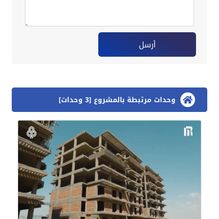
أرسل
وحدات مرتبطة بالمشروع [3 وحدات]