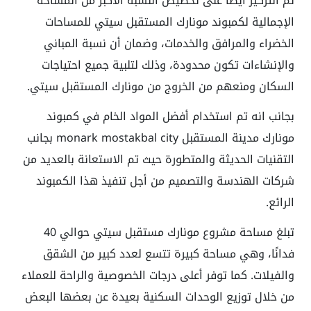
تم التركيز أيضًا على تخصيص النسبة الأكبر من المساحة
الإجمالية لكمبوند مونارك المستقبل سيتي للمساحات
الخضراء والمرافق والخدمات، وضمان أن نسبة المباني
والإنشاءات تكون محدودة، وذلك لتلبية جميع احتياجات
السكان ومنعهم من الخروج من
مونارك المستقبل سيتي
.
بجانب انه تم استخدام أفضل المواد الخام في
كمبوند
مونارك مدينة المستقبل monark mostakbal city
بجانب
التقنيات الحديثة والمتطورة حيث تم الاستعانة بالعديد من
شركات الهندسة والتصميم من أجل تنفيذ هذا الكمبوند
الرائع.
تبلغ مساحة
مشروع مونارك مستقبل سيتي
حوالي 40
فدانًا، وهي مساحة كبيرة تتسع لعدد كبير من الشقق
والفيلات. كما توفر أعلى درجات الخصوصية والراحة للعملاء
من خلال توزيع الوحدات السكنية بعيدة عن بعضها البعض