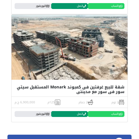
واتساب
اتصل
البورشور
شقة للبيع غرفتين فى كمبوند Monark المستقبل سيتي
سور فى سور مع مدينتي
2 نوم
2 حمام
125م
6,900,000 ج.م
واتساب
اتصل
البورشور