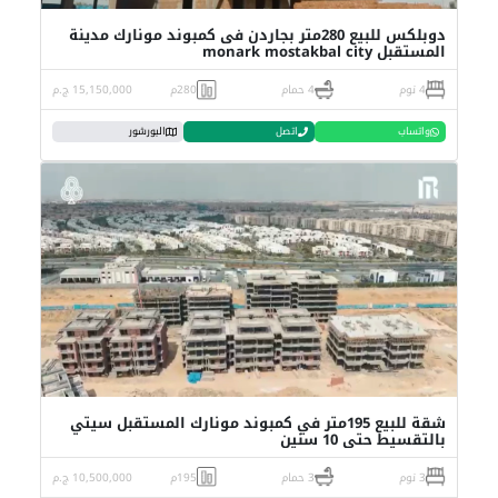
دوبلكس للبيع 280متر بجاردن فى كمبوند مونارك مدينة
المستقبل monark mostakbal city
4 نوم
4 حمام
280م
15,150,000 ج.م
واتساب
اتصل
البورشور
شقة للبيع 195متر في كمبوند مونارك المستقبل سيتي
بالتقسيط حتى 10 سنين
3 نوم
3 حمام
195م
10,500,000 ج.م