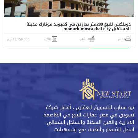
دوبلكس للبيع 280متر بجاردن فى كمبوند مونارك مدينة
المستقبل monark mostakbal city
4 نوم
4 حمام
280م
15,150,000 ج.م
واتساب
اتصل
البورشور
نيو ستارت للتسويق العقاري ، أفضل شركة
تسويق في مصر، عقارات للبيع في العاصمة
الادارية والعين السخنة والساحل الشمالي،
أفضل الأسعار وأنظمة دفع وتسهيلات.