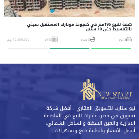
شقة للبيع 195متر في كمبوند مونارك المستقبل سيتي
بالتقسيط حتى 10 سنين
3 نوم
3 حمام
195م
10,500,000 ج.م
واتساب
اتصل
البورشور
نيو ستارت للتسويق العقاري ، أفضل شركة
تسويق في مصر، عقارات للبيع في العاصمة
الادارية والعين السخنة والساحل الشمالي،
أفضل الأسعار وأنظمة دفع وتسهيلات.