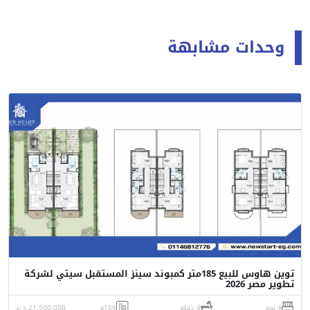
وحدات مشابهة
توين هاوس للبيع 185متر كمبوند سينز المستقبل سيتي لشركة
تطوير مصر 2026
4 نوم
4 حمام
186م
21,500,000 ج.م