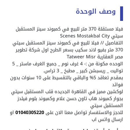
وصف الوحدة
فيلا مستقلة 370 متر للبيع في كمبوند سينز المستقبل
سيتي Scenes Mostakbal City
التفاصيل // فيلا للبيع في كمبوند سينز المستقبل سيتي
370 متر بفيو لاند سكيب بسعر الطرح اول شركة تطوير
مصر العقارية Tatweer Misr
الوحده مكونة من :- 4 غرف نوم _ جميع الغرف ماستر _ 5
تواليت _ ريسبشن كبير _ مطبخ _ 3 تراس.
بمقدم تعاقد 5% والباقي بالتقسيط على 10 سنوات بدون
فوائد
لوكشين مميز في القاهرة الجديده قلب المستقبل سيتي
بجوار كمبوند هاب تاون حسن علام وكمبوند بلوم فيلدز
المستقبل سيتي
للحجز والاستفسار تواصل معنا الان على
01040305220
او
ارسال واتس اب