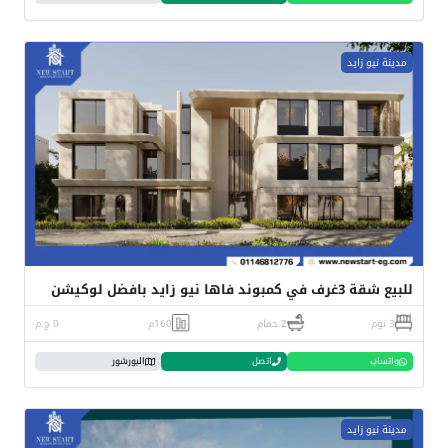
مدينة نيو زايد
للبيع شقة 3غرف في كمبوند فاها نيو زايد بافضل لوكيشن
3 نوم
2 حمام
160م
0 ج.م
واتساب
اتصل
البورشور
مدينة نيو زايد