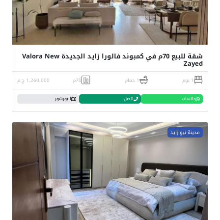
شقة للبيع 70م في كمبوند فالورا زايد الجديدة Valora New
Zayed
1 نوم
1 حمام
70م
1,260,000 ج.م
واتساب
اتصل
البورشور
مدينة نيو زايد