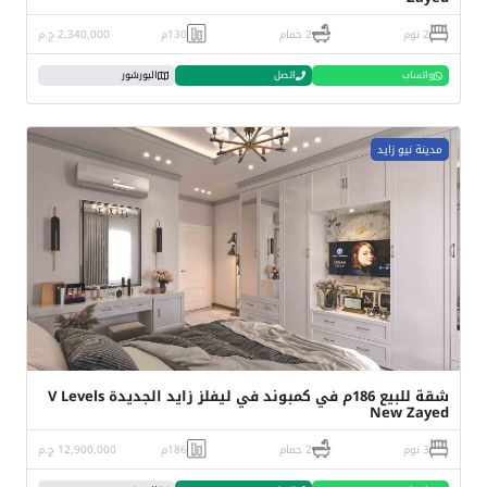
2 نوم
2 حمام
130م
2,340,000 ج.م
واتساب
اتصل
البورشور
مدينة نيو زايد
شقة للبيع 186م في كمبوند في ليفلز زايد الجديدة V Levels
New Zayed
3 نوم
2 حمام
186م
12,900,000 ج.م