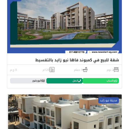
شقة للبيع في كمبوند فاها نيو زايد بالتقسيط
2 نوم
1 حمام
120م
0 ج.م
واتساب
اتصل
البورشور
مدينة نيو زايد