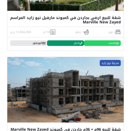
شقة للبيع ارضي بجاردن في كمبوند مارفيل نيو زايد المراسم
Marville New Zayed
2 نوم
1 حمام
118م
12,066,000 ج.م
واتساب
اتصل
البورشور
مدينة نيو زايد
شقة للبيع 96م + 36م جاردن في كمبوند Marville New Zayed