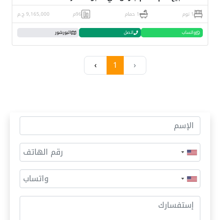
1 نوم
1 حمام
96م
9,165,000 ج.م
واتساب
اتصل
البورشور
›
1
‹