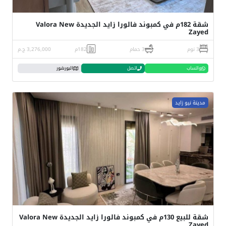
شقة 182م في كمبوند فالورا زايد الجديدة Valora New
Zayed
3 نوم
3 حمام
182م
3,276,000 ج.م
واتساب
اتصل
البورشور
مدينة نيو زايد
شقة للبيع 130م في كمبوند فالورا زايد الجديدة Valora New
Zayed