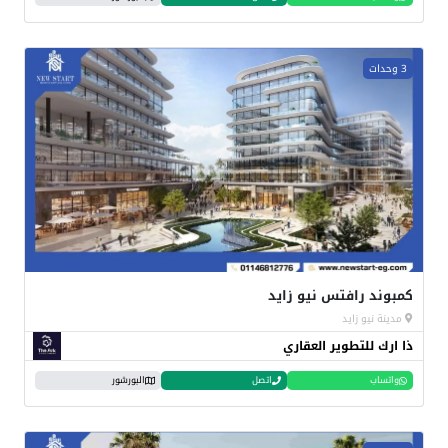
3 وحدات
كمبوند رافتس نيو زايد
مدينة نيو زايد
ذا ارك للتطوير العقاري
واتساب
اتصل
البورشور