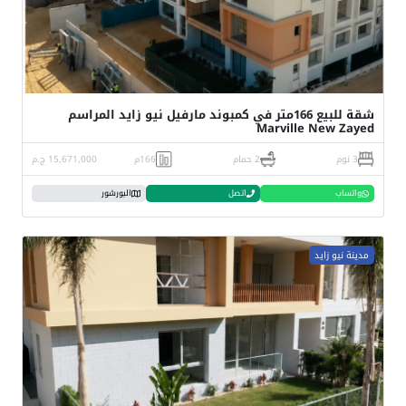
شقة للبيع 166متر في كمبوند مارفيل نيو زايد المراسم
Marville New Zayed
3 نوم
2 حمام
166م
15,671,000 ج.م
واتساب
اتصل
البورشور
مدينة نيو زايد