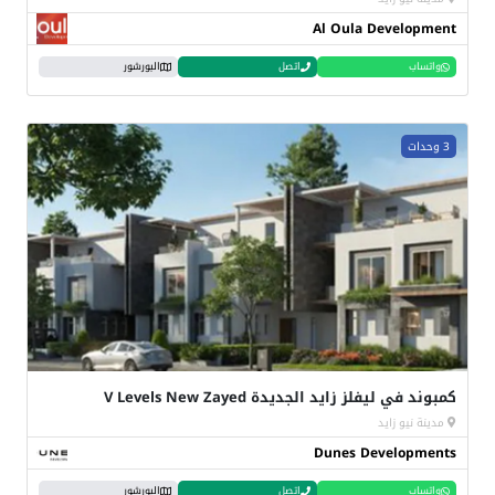
Al Oula Development
واتساب
اتصل
البورشور
3 وحدات
كمبوند في ليفلز زايد الجديدة V Levels New Zayed
مدينة نيو زايد
Dunes Developments
واتساب
اتصل
البورشور