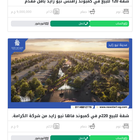
شقة 120 للبيع في كمبوند رافتس نيو زايد باقل مقدم
2 نوم
1 حمام
120م
9,000,000 ج.م
واتساب
اتصل
البورشور
مدينة نيو زايد
شقة للبيع 220م في كمبوند فاها نيو زايد من شركة الكرامة.
4 نوم
3 حمام
220م
0 ج.م
واتساب
اتصل
البورشور