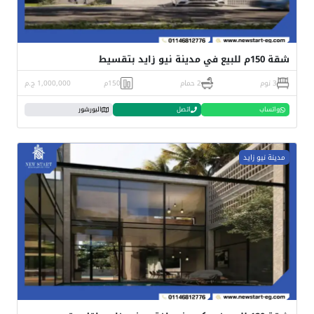
شقة 150م للبيع في مدينة نيو زايد بتقسيط
3 نوم
2 حمام
150م
1,000,000 ج.م
واتساب
اتصل
البورشور
مدينة نيو زايد