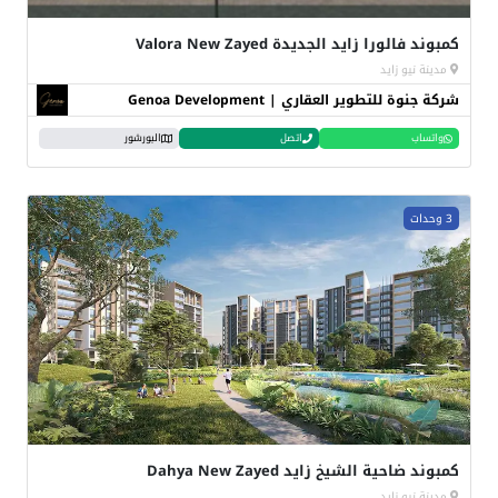
كمبوند فالورا زايد الجديدة Valora New Zayed
مدينة نيو زايد
شركة جنوة للتطوير العقاري | Genoa Development
واتساب
اتصل
البورشور
3 وحدات
كمبوند ضاحية الشيخ زايد Dahya New Zayed
مدينة نيو زايد