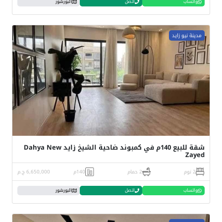
واتساب
اتصل
البورشور
مدينة نيو زايد
شقة للبيع 140م في كمبوند ضاحية الشيخ زايد Dahya New
Zayed
2 نوم
2 حمام
140م
6,650,000 ج.م
واتساب
اتصل
البورشور