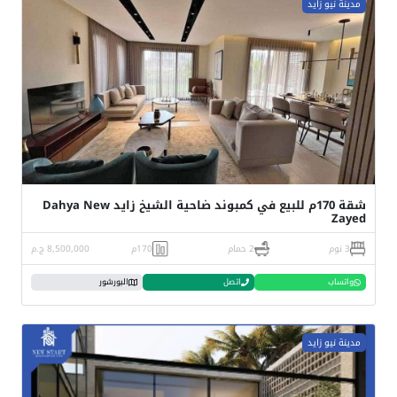
مدينة نيو زايد
شقة 170م للبيع في كمبوند ضاحية الشيخ زايد Dahya New
Zayed
3 نوم
2 حمام
170م
8,500,000 ج.م
واتساب
اتصل
البورشور
مدينة نيو زايد