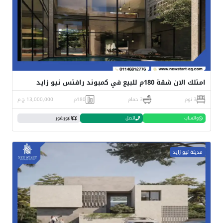
امتلك الان شقة 180م للبيع في كمبوند رافتس نيو زايد
3 نوم
3 حمام
180م
13,000,000 ج.م
واتساب
اتصل
البورشور
مدينة نيو زايد