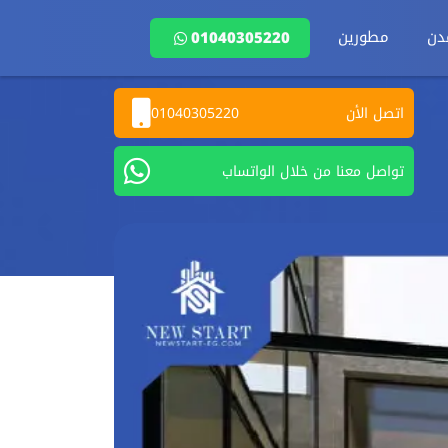
دن
مطورين
01040305220
اتصل الأن
01040305220
تواصل معنا من خلال الواتساب