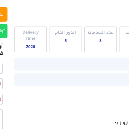
اتص
توا
ف
عدد الحمامات
الدور الكام
Delivery
Time
5
3
أر
2026
في
يو زايد