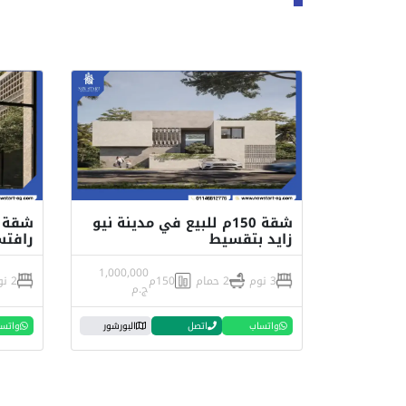
شقة 150م للبيع في مدينة نيو
زايد بتقسيط
رافتس
1,000,000
3 نوم
2 حمام
150م
2 نوم
ج.م
واتساب
اتصل
البورشور
واتس