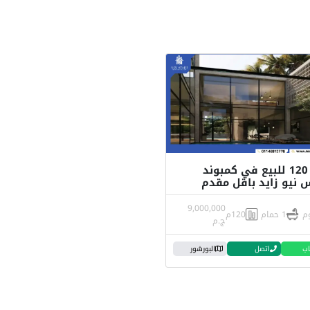
شقة 120 للبيع في كمبوند
 نيو زايد باقل مقدم
9,000,000
1 حمام
120م
ج.م
اب
اتصل
البورشور