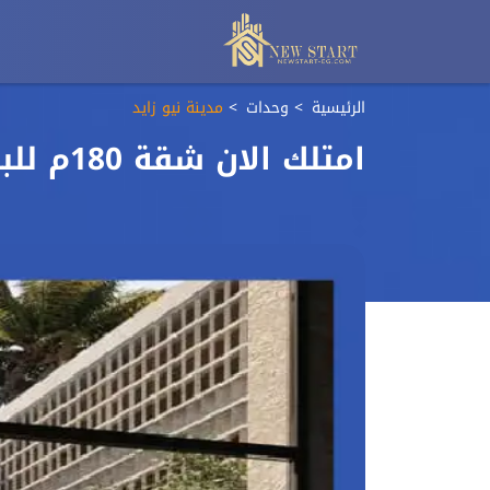
الرئيسية
وحدات
مدينة نيو زايد
امتلك الان شقة 180م للبيع في كمبوند رافتس نيو زايد