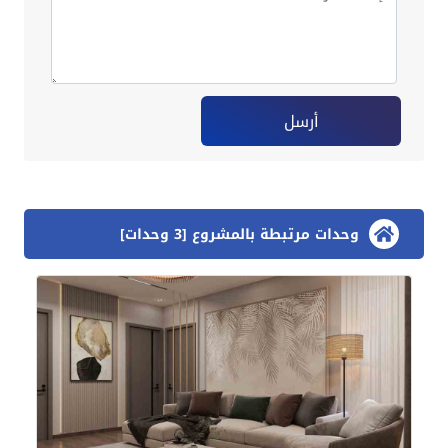
أرسل
وحدات مرتبطة بالمشروع [3 وحدات]