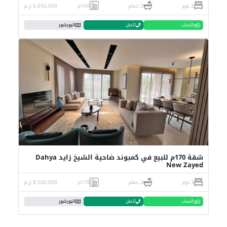
2 نوم
2 حمام
140م
6,650,000 ج.م
واتساب
اتصل
البورشور
شقة 170م للبيع في كمبوند ضاحية الشيخ زايد Dahya
New Zayed
3 نوم
2 حمام
170م
8,500,000 ج.م
واتساب
اتصل
البورشور