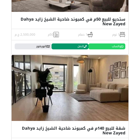
ستديو للبيع 50م في كمبوند ضاحية الشيخ زايد Dahya
New Zayed
1 نوم
1 حمام
50م
2,500,000 ج.م
واتساب
اتصل
البورشور
شقة للبيع 140م في كمبوند ضاحية الشيخ زايد Dahya
New Zayed