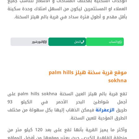
الوحدات السكنية بمختلف المساحات و الأسعار لتناسب جميع
العملاء او المستثمرين ليكون من السهل امتلاك وحدة سكينة
بأقل مقدم و أطول فترة سداد في قرية بالم هيلز السخنة.
واتساب
اتصل
البورشور
موقع قرية سخنة هيلز palm hills
sokhna
تقع قرية بالم هيلز العين السخنة palm hills sokhna على
أجمل شواطئ البحر الأحمر في الكيلو 93
طريق
الزعفرانة
فيمكن الذهاب إليها بكل سهولة من مختلف
الطرق المؤدية للعين السخنة.
وأكثر ما يميز القرية بأنها تقع على بعد 120 كيلو متر من
منطقة القاهرة الكبرى، حيث يعتبر موقعها من أفضل المواقع