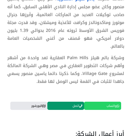
منصور وكان عضو مجلس إدارة النادي الأهلي السابق، كما أنه
صاحب توكيلات العديد من الماركات العالمية، وأبرزها جنرال
موتورز وماكدونالدز وكرافت للأغذية وميشلان، وقد قدرت مجلة
فوريس الشرق الأوسط ثروته عام 2016 بحوالي 1.39 بليون
دولار أمريكي، فهو مُصنف من أغني الشخصيات العامة
بالعالم.
وشركة بالم هيلز Palm Hills العقارية تعد واحدة من أشهر
وأهم شركات التطوير العقاري في مصر وهي الشركة المالكة
لمشروع Village Gate، وكما ذكرنا دائما ياسين منصور يسعي
جاهدا للثبات في القمة ليس الوصل لها فقط.
واتساب
اتصل
البورشور
أبرز أعمال الشركة: