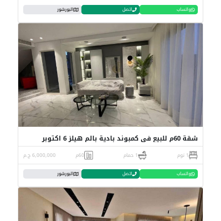
واتساب
اتصل
البورشور
شقة 60م للبيع في كمبوند بادية بالم هيلز 6 اكتوبر
1 نوم
1 حمام
60م
6,000,000 ج.م
واتساب
اتصل
البورشور