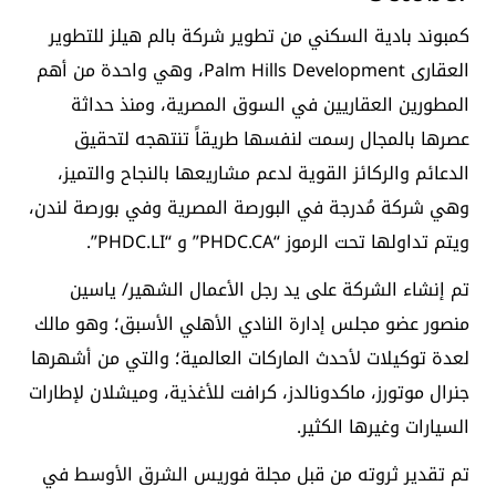
كمبوند بادية السكني من تطوير شركة بالم هيلز للتطوير
العقارى Palm Hills Development، وهي واحدة من أهم
المطورين العقاريين في السوق المصرية، ومنذ حداثة
عصرها بالمجال رسمت لنفسها طريقاً تنتهجه لتحقيق
الدعائم والركائز القوية لدعم مشاريعها بالنجاح والتميز،
وهي شركة مُدرجة في البورصة المصرية وفي بورصة لندن،
ويتم تداولها تحت الرموز “PHDC.CA” و “PHDC.LI”.
تم إنشاء الشركة على يد رجل الأعمال الشهير/ ياسين
منصور عضو مجلس إدارة النادي الأهلي الأسبق؛ وهو مالك
لعدة توكيلات لأحدث الماركات العالمية؛ والتي من أشهرها
جنرال موتورز، ماكدونالدز، كرافت للأغذية، وميشلان لإطارات
السيارات وغيرها الكثير.
تم تقدير ثروته من قبل مجلة فوريس الشرق الأوسط في