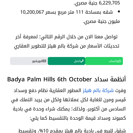
6,229,705 جنية مصري.
شقه بمساحة 111 متر مربع بسعر 10,200,067
مليون جنية مصري.
تواصل معنا الان من خلال الرقم التالي؛ لمعرفة أخر
تحديثات الأسعار من شركة بالم هيلز للتطوير العقاري
واتساب
اتصل
البورشور
أنظمة سداد Badya Palm Hills 6th October
وفرت
شركة بالم هيلز
المطور العقارية نظام دفع وسداد
مُيسر ومرن للغاية لكل عملائها ولكل من يريد التملك في
السادس من أكتوبر، ولذلك؛ يمكنك شراء وحدة في بادية
كمبوند وسداد قيمة الوحدة بالتقسيط كما يلي:
شقق للبيع في بادية بالم هيلز بمقدم 10%، وتقسيط