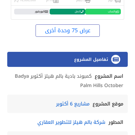
3 نوم
2 حمام
170م
16,000,000 ج.م
واتساب
اتصل
البورشور
عرض 75 وحدة أخرى
تفاصيل المشروع
اسم المشروع
كمبوند بادية بالم هيلز أكتوبر Badya
Palm Hills October
موقع المشروع
مشاريع 6 أكتوبر
المطور
شركة بالم هيلز للتطوير العقاري