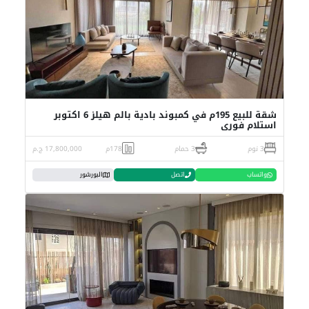
شقة للبيع 195م في كمبوند بادية بالم هيلز 6 اكتوبر
استلام فوري
3 نوم
3 حمام
178م
17,800,000 ج.م
واتساب
اتصل
البورشور