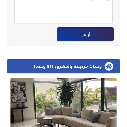
أرسل
وحدات مرتبطة بالمشروع [81 وحدة]