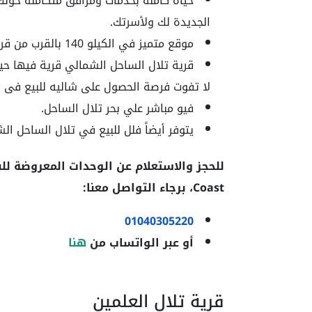
حياة كاملة بخدمات ومرافق متكاملة حولك
الجديدة لك ولأسرتك.
موقع متميز في الكيلو 140 بالقرب من قرية امواج الساحل الشمالي و قرية هاسيندا وايت.
قرية تلال الساحل الشمالي قرية فيها حي
لا تفوت فرصة الحصول على شاليه للبيع فى قر
فيو مباشر علي بحر تلال الساحل.
يتوفر أيضاً فلل للبيع في تلال الساحل ا
للحجز والاستعلام عن الوحدات المعروضة لل
Coast
، برجاء التواصل معنا:
01040305220
أو عبر الواتساب من
هنا
قرية تلال العلمين