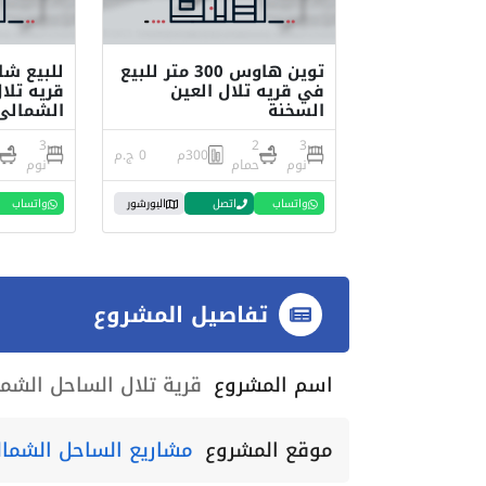
توين هاوس 300 متر للبيع
في قريه تلال العين
قريه تل
السخنة
الشمالي
3
2
3
300م
0 ج.م
نوم
حمام
نوم
واتساب
اتصل
البورشور
واتساب
تفاصيل المشروع
اسم المشروع
قرية تلال الساحل الشم
موقع المشروع
مشاريع الساحل الشما