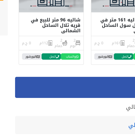
للبيع شاليه 161 متر في
شاليه 96 متر للبيع في
ال سول الساحل
قريه تلال الساحل
الشمالي
2
2
2
161م
0 ج.م
112م
0 ج.م
حمام
نوم
حمام
اتصل
البورشور
واتساب
اتصل
البورشور
الي
لي