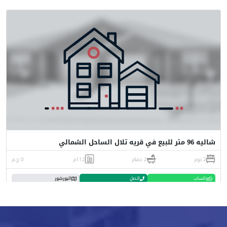
شاليه 96 متر للبيع في قريه تلال الساحل الشمالي
2 نوم
2 حمام
112م
0 ج.م
واتساب
اتصل
البورشور