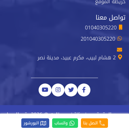
خريطة الموقع
تواصل معنا
01040305220
201040305220
2 هشام لبيب، مكرم عبيد، مدينة نصر
جميع الحقوق محفوظة نيو ستارت © 2026 رقم السجل
الضريبي 223-743-723
اتصل بنا
واتساب
البورشور