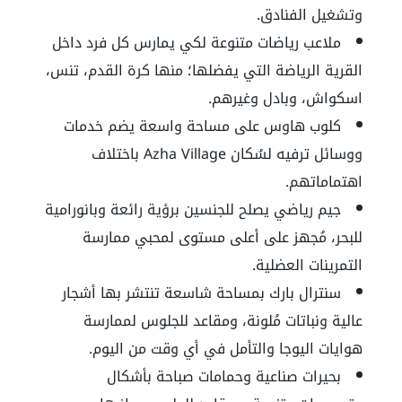
وتشغيل الفنادق.
ملاعب رياضات متنوعة لكي يمارس كل فرد داخل
القرية الرياضة التي يفضلها؛ منها كرة القدم، تنس،
اسكواش، وبادل وغيرهم.
كلوب هاوس على مساحة واسعة يضم خدمات
ووسائل ترفيه لسُكان Azha Village باختلاف
اهتماماتهم.
جيم رياضي يصلح للجنسين برؤية رائعة وبانورامية
للبحر، مُجهز على أعلى مستوى لمحبي ممارسة
التمرينات العضلية.
سنترال بارك بمساحة شاسعة تنتشر بها أشجار
عالية ونباتات مُلونة، ومقاعد للجلوس لممارسة
هوايات اليوجا والتأمل في أي وقت من اليوم.
بحيرات صناعية وحمامات صباحة بأشكال