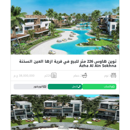
توين هاوس 226 متر للبيع في قرية ازها العين السخنة
Azha Al Ain Sokhna
3 نوم
2 حمام
226م
38,000,000 ج.م
واتساب
اتصل
البورشور