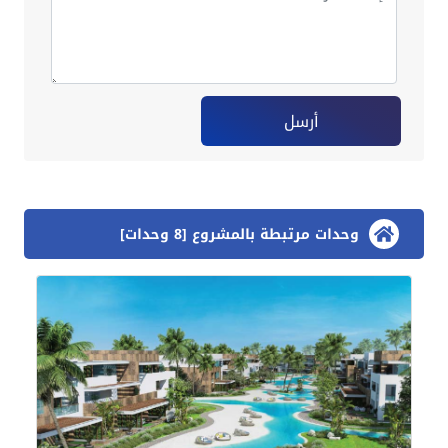
أرسل
وحدات مرتبطة بالمشروع [8 وحدات]