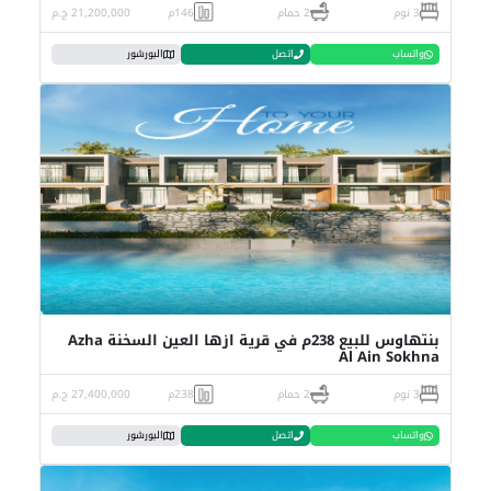
3 نوم
2 حمام
146م
21,200,000 ج.م
واتساب
اتصل
البورشور
بنتهاوس للبيع 238م في قرية ازها العين السخنة Azha
Al Ain Sokhna
3 نوم
2 حمام
238م
27,400,000 ج.م
واتساب
اتصل
البورشور