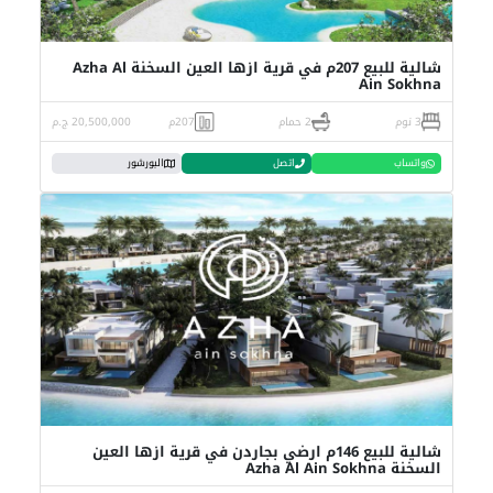
شالية للبيع 207م في قرية ازها العين السخنة Azha Al
Ain Sokhna
3 نوم
2 حمام
207م
20,500,000 ج.م
واتساب
اتصل
البورشور
شالية للبيع 146م ارضي بجاردن في قرية ازها العين
السخنة Azha Al Ain Sokhna