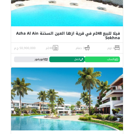
فيلا للبيع 248م في قرية ازها العين السخنة Azha Al Ain
Sokhna
4 نوم
3 حمام
248م
50,900,000 ج.م
واتساب
اتصل
البورشور